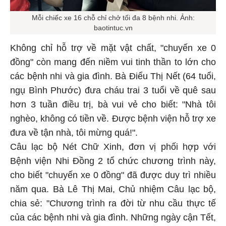
Mỗi chiếc xe 16 chỗ chỉ chở tối đa 8 bệnh nhi. Ảnh:
baotintuc.vn
Không chỉ hỗ trợ về mặt vật chất, "chuyến xe 0
đồng" còn mang đến niềm vui tinh thần to lớn cho
các bệnh nhi và gia đình. Bà Điểu Thị Nết (64 tuổi,
ngụ Bình Phước) đưa cháu trai 3 tuổi về quê sau
hơn 3 tuần điều trị, bà vui vẻ cho biết: "Nhà tôi
nghèo, không có tiền về. Được bệnh viện hỗ trợ xe
đưa về tận nhà, tôi mừng quá!".
Câu lạc bộ Nét Chữ Xinh, đơn vị phối hợp với
Bệnh viện Nhi Đồng 2 tổ chức chương trình này,
cho biết "chuyến xe 0 đồng" đã được duy trì nhiều
năm qua. Bà Lê Thị Mai, Chủ nhiệm Câu lạc bộ,
chia sẻ: "Chương trình ra đời từ nhu cầu thực tế
của các bệnh nhi và gia đình. Những ngày cận Tết,