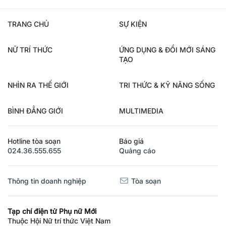
TRANG CHỦ
SỰ KIỆN
NỮ TRÍ THỨC
ỨNG DỤNG & ĐỔI MỚI SÁNG
TẠO
NHÌN RA THẾ GIỚI
TRI THỨC & KỸ NĂNG SỐNG
BÌNH ĐẲNG GIỚI
MULTIMEDIA
Hotline tòa soạn
Báo giá
024.36.555.655
Quảng cáo
Thông tin doanh nghiệp
Tòa soạn
Tạp chí điện tử Phụ nữ Mới
Thuộc Hội Nữ trí thức Việt Nam