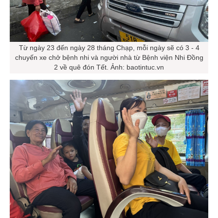
Từ ngày 23 đến ngày 28 tháng Chạp, mỗi ngày sẽ có 3 - 4
chuyến xe chở bệnh nhi và người nhà từ Bệnh viện Nhi Đồng
2 về quê đón Tết. Ảnh: baotintuc.vn