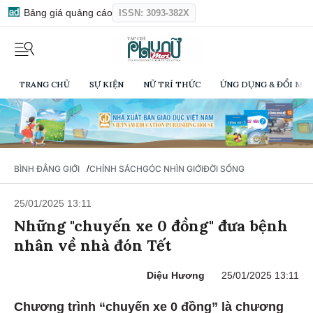
Bảng giá quảng cáo
ISSN: 3093-382X
TRANG CHỦ
SỰ KIỆN
NỮ TRÍ THỨC
ỨNG DỤNG & ĐỔI MỚI
/
BÌNH ĐẲNG GIỚI
CHÍNH SÁCH
GÓC NHÌN GIỚI
ĐỜI SỐNG
25/01/2025 13:11
Những "chuyến xe 0 đồng" đưa bệnh
nhân về nhà đón Tết
Diệu Hương
25/01/2025 13:11
Chương trình “chuyến xe 0 đồng” là chương