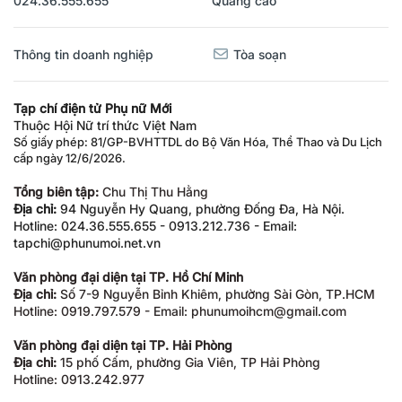
024.36.555.655
Quảng cáo
Thông tin doanh nghiệp
Tòa soạn
Tạp chí điện tử Phụ nữ Mới
Thuộc Hội Nữ trí thức Việt Nam
Số giấy phép: 81/GP-BVHTTDL do Bộ Văn Hóa, Thể Thao và Du Lịch
cấp ngày 12/6/2026.
Tổng biên tập:
Chu Thị Thu Hằng
Địa chỉ:
94 Nguyễn Hy Quang, phường Đống Đa, Hà Nội.
Hotline: 024.36.555.655 - 0913.212.736 - Email:
tapchi@phunumoi.net.vn
Văn phòng đại diện tại TP. Hồ Chí Minh
Địa chỉ:
Số 7-9 Nguyễn Bỉnh Khiêm, phường Sài Gòn, TP.HCM
Hotline: 0919.797.579 - Email: phunumoihcm@gmail.com
Văn phòng đại diện tại TP. Hải Phòng
Địa chỉ:
15 phố Cấm, phường Gia Viên, TP Hải Phòng
Hotline: 0913.242.977