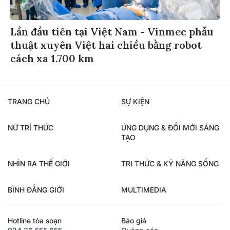
Lần đầu tiên tại Việt Nam - Vinmec phẫu
thuật xuyên Việt hai chiều bằng robot
cách xa 1.700 km
TRANG CHỦ
SỰ KIỆN
NỮ TRÍ THỨC
ỨNG DỤNG & ĐỔI MỚI SÁNG
TẠO
NHÌN RA THẾ GIỚI
TRI THỨC & KỸ NĂNG SỐNG
BÌNH ĐẲNG GIỚI
MULTIMEDIA
Hotline tòa soạn
Báo giá