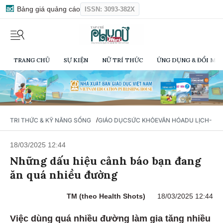
Bảng giá quảng cáo
ISSN: 3093-382X
TRANG CHỦ
SỰ KIỆN
NỮ TRÍ THỨC
ỨNG DỤNG & ĐỔI MỚI
/
TRI THỨC & KỸ NĂNG SỐNG
GIÁO DỤC
SỨC KHỎE
VĂN HÓA
DU LỊCH- Ẩ
18/03/2025 12:44
Những dấu hiệu cảnh báo bạn đang
ăn quá nhiều đường
TM (theo Health Shots)
18/03/2025 12:44
Việc dùng quá nhiều đường làm gia tăng nhiều