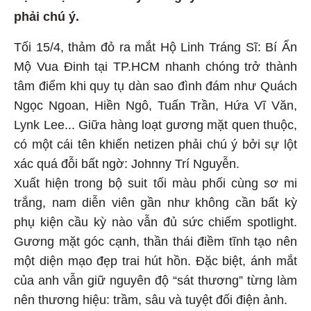
phải chú ý.
Tối 15/4, thảm đỏ ra mắt Hộ Linh Tráng Sĩ: Bí Ẩn
Mộ Vua Đinh tại TP.HCM nhanh chóng trở thành
tâm điểm khi quy tụ dàn sao đình đám như Quách
Ngọc Ngoan, Hiền Ngô, Tuấn Trần, Hứa Vĩ Văn,
Lynk Lee... Giữa hàng loạt gương mặt quen thuộc,
có một cái tên khiến netizen phải chú ý bởi sự lột
xác quá đỗi bất ngờ: Johnny Trí Nguyễn.
Xuất hiện trong bộ suit tối màu phối cùng sơ mi
trắng, nam diễn viên gần như không cần bất kỳ
phụ kiện cầu kỳ nào vẫn đủ sức chiếm spotlight.
Gương mặt góc cạnh, thần thái điềm tĩnh tạo nên
một diện mạo đẹp trai hút hồn. Đặc biệt, ánh mắt
của anh vẫn giữ nguyên độ “sát thương” từng làm
nên thương hiệu: trầm, sâu và tuyệt đối điện ảnh.