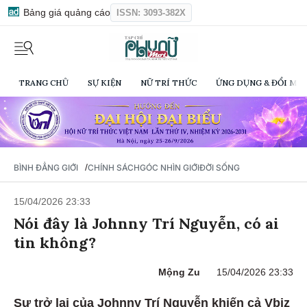
Bảng giá quảng cáo
ISSN: 3093-382X
TRANG CHỦ
SỰ KIỆN
NỮ TRÍ THỨC
ỨNG DỤNG & ĐỔI MỚI
/
BÌNH ĐẲNG GIỚI
CHÍNH SÁCH
GÓC NHÌN GIỚI
ĐỜI SỐNG
15/04/2026 23:33
Nói đây là Johnny Trí Nguyễn, có ai
tin không?
Mộng Zu
15/04/2026 23:33
Sự trở lại của Johnny Trí Nguyễn khiến cả Vbiz