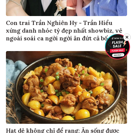
Con trai Trần Nghiên Hy - Trần Hiểu
xứng danh nhóc tỳ đẹp nhất showbiz, vẻ
ngoài soái ca ngời ngời ăn đứt cả bố
✕
Hạt dẻ không chỉ để rang: Ăn sống được