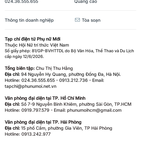
024.36.555.655
Quảng cáo
Thông tin doanh nghiệp
Tòa soạn
Tạp chí điện tử Phụ nữ Mới
Thuộc Hội Nữ trí thức Việt Nam
Số giấy phép: 81/GP-BVHTTDL do Bộ Văn Hóa, Thể Thao và Du Lịch
cấp ngày 12/6/2026.
Tổng biên tập:
Chu Thị Thu Hằng
Địa chỉ:
94 Nguyễn Hy Quang, phường Đống Đa, Hà Nội.
Hotline: 024.36.555.655 - 0913.212.736 - Email:
tapchi@phunumoi.net.vn
Văn phòng đại diện tại TP. Hồ Chí Minh
Địa chỉ:
Số 7-9 Nguyễn Bỉnh Khiêm, phường Sài Gòn, TP.HCM
Hotline: 0919.797.579 - Email: phunumoihcm@gmail.com
Văn phòng đại diện tại TP. Hải Phòng
Địa chỉ:
15 phố Cấm, phường Gia Viên, TP Hải Phòng
Hotline: 0913.242.977