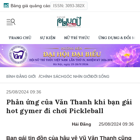
Bảng giá quảng cáo
ISSN: 3093-382X
TRANG CHỦ
SỰ KIỆN
NỮ TRÍ THỨC
ỨNG DỤNG & ĐỔI MỚI
/
BÌNH ĐẲNG GIỚI
CHÍNH SÁCH
GÓC NHÌN GIỚI
ĐỜI SỐNG
25/08/2024 09:36
Phản ứng của Văn Thanh khi bạn gái
hot gymer đi chơi Pickleball
Hải Đăng
25/08/2024 09:36
Bạn gái tin đồn của hậu vệ Vũ Văn Thanh cũng