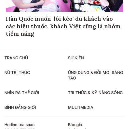
Hàn Quốc muốn 'lôi kéo' du khách vào
các hiệu thuốc, khách Việt cũng là nhóm
tiềm năng
TRANG CHỦ
SỰ KIỆN
NỮ TRÍ THỨC
ỨNG DỤNG & ĐỔI MỚI SÁNG
TẠO
NHÌN RA THẾ GIỚI
TRI THỨC & KỸ NĂNG SỐNG
BÌNH ĐẲNG GIỚI
MULTIMEDIA
Hotline tòa soạn
Báo giá