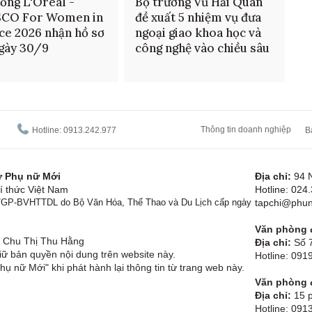
ổng L'Oréal -
Bộ trưởng Vũ Hải Quân
CO For Women in
đề xuất 5 nhiệm vụ đưa
ce 2026 nhận hồ sơ
ngoại giao khoa học và
gày 30/9
công nghệ vào chiều sâu
Thông tin doanh nghiệp
Hotline: 0913.242.977
B
tử Phụ nữ Mới
Địa chỉ:
94 
í thức Việt Nam
Hotline: 024
1/GP-BVHTTDL do Bộ Văn Hóa, Thể Thao và Du Lịch cấp ngày
tapchi@phun
Văn phòng đ
Chu Thị Thu Hằng
Địa chỉ:
Số 7
ữ bản quyền nội dung trên website này.
Hotline: 09
hụ nữ Mới" khi phát hành lại thông tin từ trang web này.
Văn phòng đ
Địa chỉ:
15 p
Hotline: 091