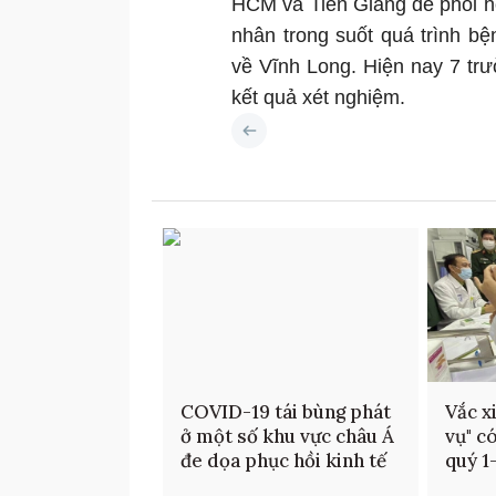
HCM và Tiền Giang để phối h
nhân trong suốt quá trình b
về Vĩnh Long. Hiện nay 7 tr
kết quả xét nghiệm.
COVID-19 tái bùng phát
Vắc x
ở một số khu vực châu Á
vụ" có
đe dọa phục hồi kinh tế
quý 1