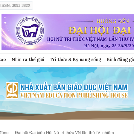
ISSN: 3093-382X
tạo
Nhìn ra thế giới
Tri thức & Kỹ năng sống
Bình đẳng gi
động
Đại hội Đại biểu Hội Nữ trí thức VN lần thứ IV, nhiệm