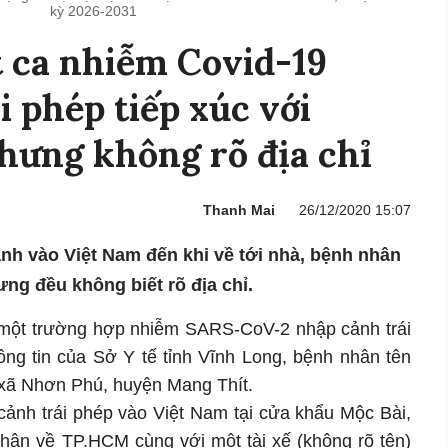
kỳ 2026-2031
 ca nhiễm Covid-19
i phép tiếp xúc với
hưng không rõ địa chỉ
Thanh Mai
26/12/2020 15:07
h vào Việt Nam đến khi về tới nhà, bệnh nhân
ưng đều không biết rõ địa chỉ.
 một trường hợp nhiễm SARS-CoV-2 nhập cảnh trái
ng tin của Sở Y tế tỉnh Vĩnh Long, bệnh nhân tên
 xã Nhơn Phú, huyện Mang Thít.
ảnh trái phép vào Việt Nam tại cửa khẩu Mộc Bài,
nhân về TP.HCM cùng với một tài xế (không rõ tên)