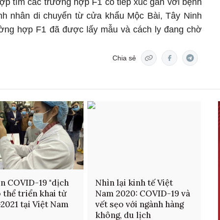
ợp tìm các trường hợp F1 có tiếp xúc gần với bệnh
ệnh nhân di chuyển từ cửa khẩu Mộc Bài, Tây Ninh
ường hợp F1 đã được lấy mẫu và cách ly đang chờ
Chia sẻ
in COVID-19 "dịch
Nhìn lại kinh tế Việt
 thể triển khai từ
Nam 2020: COVID-19 và
-2021 tại Việt Nam
vết sẹo với ngành hàng
không, du lịch