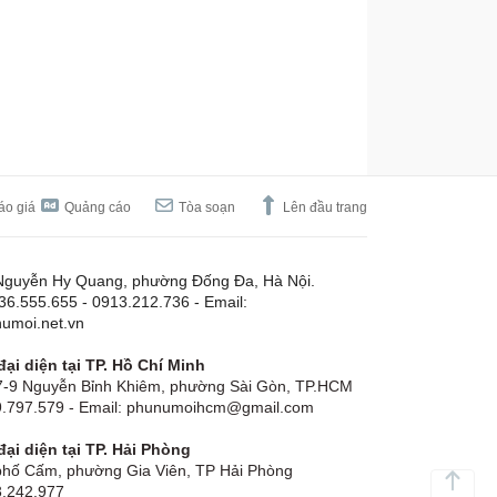
áo giá
Quảng cáo
Tòa soạn
Lên đầu trang
Nguyễn Hy Quang, phường Đống Đa, Hà Nội.
.36.555.655 - 0913.212.736 - Email:
umoi.net.vn
ại diện tại TP. Hồ Chí Minh
-9 Nguyễn Bỉnh Khiêm, phường Sài Gòn, TP.HCM
19.797.579 - Email: phunumoihcm@gmail.com
ại diện tại TP. Hải Phòng
hố Cấm, phường Gia Viên, TP Hải Phòng
3.242.977