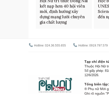
Hội Nữ trí thức Đồng Nai
Học b
kết nạp hơn 40 hội viên
UNES
mới, định hướng xây
Scien
dựng mạng lưới chuyên
đến n
gia chất lượng
Hotline: 024.36.555.655
Hotline: 0919.797.579
Tạp chí điện 
Thuộc Hội Nữ tr
Số giấy phép: 8
12/6/2026.
Tổng biên tập:
® Phụ nữ Mới gi
Ghi rõ nguồn "P