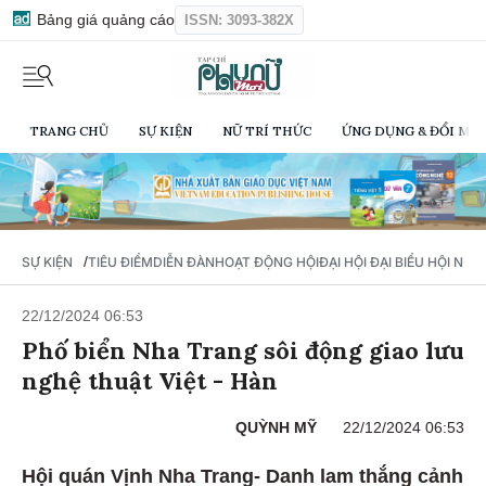
Bảng giá quảng cáo
ISSN: 3093-382X
TRANG CHỦ
SỰ KIỆN
NỮ TRÍ THỨC
ỨNG DỤNG & ĐỔI MỚI
/
SỰ KIỆN
TIÊU ĐIỂM
DIỄN ĐÀN
HOẠT ĐỘNG HỘI
ĐẠI HỘI ĐẠI BIỂU HỘI NỮ 
22/12/2024 06:53
Phố biển Nha Trang sôi động giao lưu
nghệ thuật Việt - Hàn
QUỲNH MỸ
22/12/2024 06:53
Hội quán Vịnh Nha Trang- Danh lam thắng cảnh