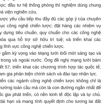
 học; đầu tư hệ thống phòng thí nghiệm dùng chung
và viện nghiên cứu.
ợc yêu cầu tiếp thu đầy đủ các góp ý của chuyên
mục công nghệ chiến lược; đặt hàng các nhiệm vụ
ây dựng tiêu chuẩn, quy chuẩn cho các công nghệ
óa qua hỗ trợ sở hữu trí tuệ; và triển khai các
g lĩnh vực công nghệ chiến lược.
i gắm kỳ vọng vào Mạng lưới Đổi mới sáng tạo và
 trong và ngoài nước. Ông đề nghị mạng lưới bám
t 57, triển khai các chương trình hợp tác quốc tế,
ham gia phản biện chính sách và đào tạo nhân lực.
iển các ngành công nghệ chiến lược không chỉ là
u hướng toàn cầu mà còn là con đường ngắn nhất để
 gia phát triển, có nền kinh tế độc lập và tự chủ.
dài hạn và mang tính quyết định cho tương lai đất