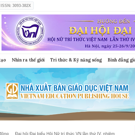
ISSN: 3093-382X
tạo
Nhìn ra thế giới
Tri thức & Kỹ năng sống
Bình đẳng gi
động
Đại hội Đại biểu Hội Nữ trí thức VN lần thứ IV, nhiệm