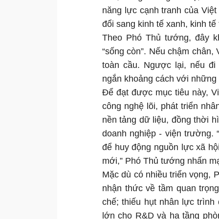
năng lực cạnh tranh của Việt
đổi sang kinh tế xanh, kinh tế
Theo Phó Thủ tướng, đây khô
“sống còn”. Nếu chậm chân, V
toàn cầu. Ngược lại, nếu đi
ngắn khoảng cách với những 
Để đạt được mục tiêu này, V
công nghệ lõi, phát triển nhâ
nền tảng dữ liệu, đồng thời h
doanh nghiệp - viện trường. 
để huy động nguồn lực xã hộ
mới,” Phó Thủ tướng nhấn m
Mặc dù có nhiều triển vọng, P
nhận thức về tầm quan trọn
chế; thiếu hụt nhân lực trìn
lớn cho R&D và hạ tầng phòn