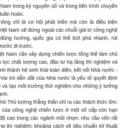
 Nam trong kỷ nguyên số và trong tiến trình chuyển
 tuần hoàn.
ng chỉ là cơ hội phát triển mà còn là điều kiện
iệt Nam sẽ đứng ngoài các chuỗi giá trị công nghệ
 đúng hướng, quốc gia có thể bứt phá nhanh, rút
nước đi trước.
iệt Nam cần xây dựng chiến lược tổng thể làm chủ
n lực chất lượng cao, đầu tư hạ tầng thí nghiệm và
ình thành hệ sinh thái toàn diện, kết nối Nhà nước -
“Vai trò dẫn dắt của Nhà nước là yếu tố quyết định
i và tạo môi trường thử nghiệm cho những ý tưởng
ạnh.
hó Thủ tướng thẳng thắn chỉ ra các thách thức lớn:
g của công nghệ chiến lược ở một số cấp còn hạn
h độ cao trong các ngành mũi nhọn; nhu cầu vốn rất
g thí nghiệm; khoảng cách về tiêu chuẩn kỹ thuật