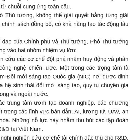
c từ chuỗi cung ứng toàn cầu.
ó Thủ tướng, không thể giải quyết bằng từng giải
 chính sách đồng bộ, có khả năng tạo tác động lâu
chỉ đạo của Chính phủ và Thủ tướng, Phó Thủ tướng
ung vào hai nhóm nhiệm vụ lớn:
ên cứu các cơ chế đột phá nhằm huy động và phân
 công nghệ chiến lược. Một trong các trọng tâm là
tâm Đổi mới sáng tạo Quốc gia (NIC) nơi được định
 hệ sinh thái đổi mới sáng tạo, quy tụ chuyên gia
rong và ngoài nước.
 các trung tâm ươm tạo doanh nghiệp, các chương
ệt trong các lĩnh vực bán dẫn, AI, lượng tử, UAV, an
 hóa. Những nỗ lực này nhằm thu hút các tập đoàn
R&D tại Việt Nam.
nghị nghiên cứu cơ chế tài chính đặc thù cho R&D,