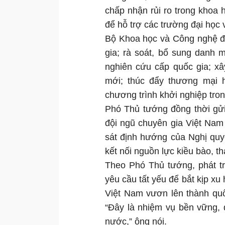
chấp nhận rủi ro trong khoa
để hỗ trợ các trường đại học 
Bộ Khoa học và Công nghệ đư
gia; rà soát, bổ sung danh 
nghiên cứu cấp quốc gia; x
mới; thúc đẩy thương mại h
chương trình khởi nghiệp tron
Phó Thủ tướng đồng thời gử
đội ngũ chuyên gia Việt Nam
sát định hướng của Nghị quyế
kết nối nguồn lực kiều bào, t
Theo Phó Thủ tướng, phát tr
yêu cầu tất yếu để bắt kịp x
Việt Nam vươn lên thành quốc
“Đây là nhiệm vụ bền vững, 
nước,” ông nói.