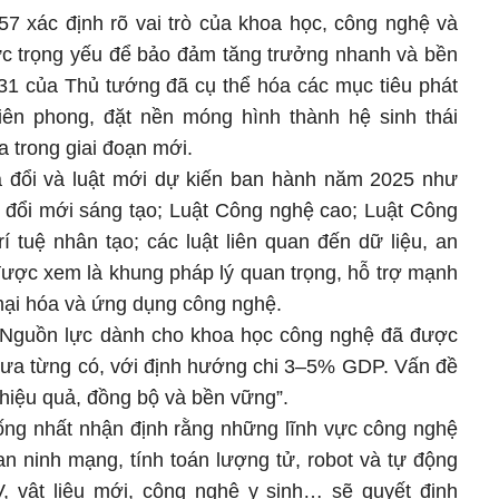
57 xác định rõ vai trò của khoa học, công nghệ và
ực trọng yếu để bảo đảm tăng trưởng nhanh và bền
131 của Thủ tướng đã cụ thể hóa các mục tiêu phát
iên phong, đặt nền móng hình thành hệ sinh thái
 trong giai đoạn mới.
ửa đổi và luật mới dự kiến ban hành năm 2025 như
 đổi mới sáng tạo; Luật Công nghệ cao; Luật Công
í tuệ nhân tạo; các luật liên quan đến dữ liệu, an
ược xem là khung pháp lý quan trọng, hỗ trợ mạnh
ại hóa và ứng dụng công nghệ.
Nguồn lực dành cho khoa học công nghệ đã được
ưa từng có, với định hướng chi 3–5% GDP. Vấn đề
o hiệu quả, đồng bộ và bền vững”.
hống nhất nhận định rằng những lĩnh vực công nghệ
an ninh mạng, tính toán lượng tử, robot và tự động
, vật liệu mới, công nghệ y sinh… sẽ quyết định