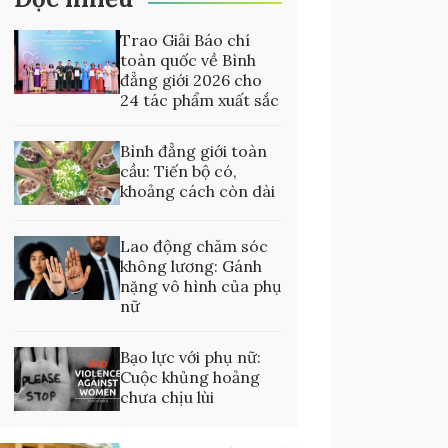
Trao Giải Báo chí
toàn quốc về Bình
đẳng giới 2026 cho
24 tác phẩm xuất sắc
Bình đẳng giới toàn
cầu: Tiến bộ có,
khoảng cách còn dài
Lao động chăm sóc
không lương: Gánh
nặng vô hình của phụ
nữ
Bạo lực với phụ nữ:
Cuộc khủng hoảng
chưa chịu lùi