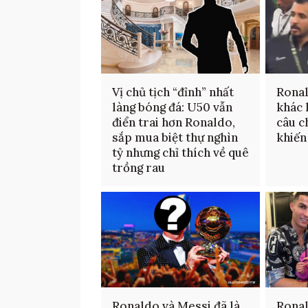
Vị chủ tịch “đỉnh” nhất
Ronal
làng bóng đá: U50 vẫn
khác 
điển trai hơn Ronaldo,
câu c
sắp mua biệt thự nghìn
khiến
tỷ nhưng chỉ thích về quê
trồng rau
Ronaldo và Messi đã là
Ronal