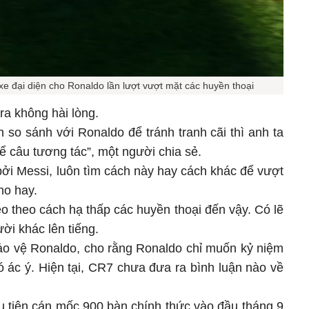
xe đại diện cho Ronaldo lần lượt vượt mặt các huyền thoại
ra không hài lòng.
h so sánh với Ronaldo để tránh tranh cãi thì anh ta
để câu tương tác”, một người chia sẻ.
bởi Messi, luôn tìm cách này hay cách khác để vượt
ho hay.
o theo cách hạ thấp các huyền thoại đến vậy. Có lẽ
ời khác lên tiếng.
bảo vệ Ronaldo, cho rằng Ronaldo chỉ muốn kỷ niệm
ó ác ý. Hiện tại, CR7 chưa đưa ra bình luận nào về
u tiên cán mốc 900 bàn chính thức vào đầu tháng 9