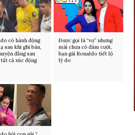
do có hành động
Được gọi là “vợ” nhưng
lạ sau khi ghi bàn,
mãi chưa có đám cưới,
huyện đằng sau
bạn gái Ronaldo tiết lộ
 tất cả xúc động
lý do
do hỏi con gái 7