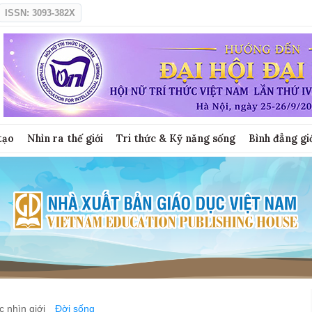
ISSN: 3093-382X
tạo
Nhìn ra thế giới
Tri thức & Kỹ năng sống
Bình đẳng gi
 nhìn giới
Đời sống