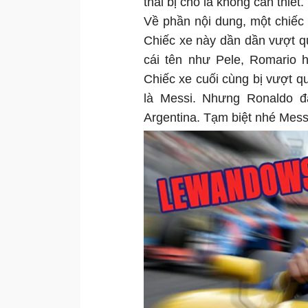
thái bị cho là không cần thiết.
Về phần nội dung, một chiếc 
Chiếc xe này dần dần vượt qu
cái tên như Pele, Romario h
Chiếc xe cuối cùng bị vượt qu
là Messi. Nhưng Ronaldo đ
Argentina. Tạm biệt nhé Messi