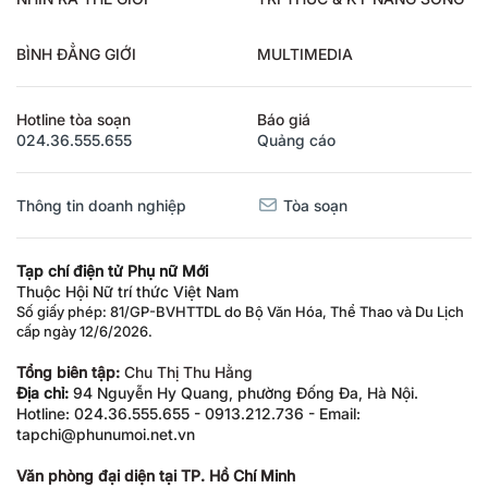
NHÌN RA THẾ GIỚI
TRI THỨC & KỸ NĂNG SỐNG
BÌNH ĐẲNG GIỚI
MULTIMEDIA
Hotline tòa soạn
Báo giá
024.36.555.655
Quảng cáo
Thông tin doanh nghiệp
Tòa soạn
Tạp chí điện tử Phụ nữ Mới
Thuộc Hội Nữ trí thức Việt Nam
Số giấy phép: 81/GP-BVHTTDL do Bộ Văn Hóa, Thể Thao và Du Lịch
cấp ngày 12/6/2026.
Tổng biên tập:
Chu Thị Thu Hằng
Địa chỉ:
94 Nguyễn Hy Quang, phường Đống Đa, Hà Nội.
Hotline: 024.36.555.655 - 0913.212.736 - Email:
tapchi@phunumoi.net.vn
Văn phòng đại diện tại TP. Hồ Chí Minh