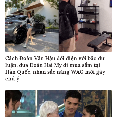
Cách Đoàn Văn Hậu đối diện với bão dư
luận, đưa Doãn Hải My đi mua sắm tại
Hàn Quốc, nhan sắc nàng WAG mới gây
chú ý