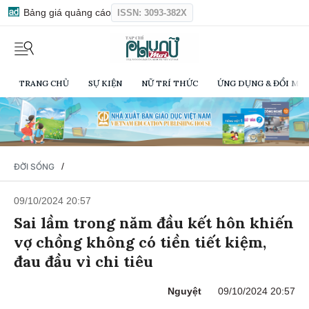
Bảng giá quảng cáo
ISSN: 3093-382X
TRANG CHỦ
SỰ KIỆN
NỮ TRÍ THỨC
ỨNG DỤNG & ĐỔI MỚI
/
ĐỜI SỐNG
09/10/2024 20:57
Sai lầm trong năm đầu kết hôn khiến
vợ chồng không có tiền tiết kiệm,
đau đầu vì chi tiêu
Nguyệt
09/10/2024 20:57