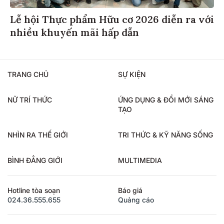
Lễ hội Thực phẩm Hữu cơ 2026 diễn ra với
nhiều khuyến mãi hấp dẫn
TRANG CHỦ
SỰ KIỆN
NỮ TRÍ THỨC
ỨNG DỤNG & ĐỔI MỚI SÁNG
TẠO
NHÌN RA THẾ GIỚI
TRI THỨC & KỸ NĂNG SỐNG
BÌNH ĐẲNG GIỚI
MULTIMEDIA
Hotline tòa soạn
Báo giá
024.36.555.655
Quảng cáo