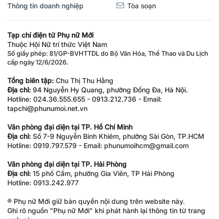
Thông tin doanh nghiệp
Tòa soạn
Tạp chí điện tử Phụ nữ Mới
Thuộc Hội Nữ trí thức Việt Nam
Số giấy phép: 81/GP-BVHTTDL do Bộ Văn Hóa, Thể Thao và Du Lịch
cấp ngày 12/6/2026.
Tổng biên tập:
Chu Thị Thu Hằng
Địa chỉ:
94 Nguyễn Hy Quang, phường Đống Đa, Hà Nội.
Hotline: 024.36.555.655 - 0913.212.736 - Email:
tapchi@phunumoi.net.vn
Văn phòng đại diện tại TP. Hồ Chí Minh
Địa chỉ:
Số 7-9 Nguyễn Bỉnh Khiêm, phường Sài Gòn, TP.HCM
Hotline: 0919.797.579 - Email: phunumoihcm@gmail.com
Văn phòng đại diện tại TP. Hải Phòng
Địa chỉ:
15 phố Cấm, phường Gia Viên, TP Hải Phòng
Hotline: 0913.242.977
® Phụ nữ Mới giữ bản quyền nội dung trên website này.
Ghi rõ nguồn "Phụ nữ Mới" khi phát hành lại thông tin từ trang