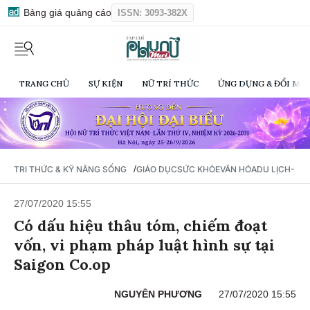
Bảng giá quảng cáo
ISSN: 3093-382X
TRANG CHỦ
SỰ KIỆN
NỮ TRÍ THỨC
ỨNG DỤNG & ĐỔI MỚI
/
TRI THỨC & KỸ NĂNG SỐNG
GIÁO DỤC
SỨC KHỎE
VĂN HÓA
DU LỊCH- Ẩ
27/07/2020 15:55
Có dấu hiệu thâu tóm, chiếm đoạt
vốn, vi phạm pháp luật hình sự tại
Saigon Co.op
NGUYÊN PHƯƠNG
27/07/2020 15:55