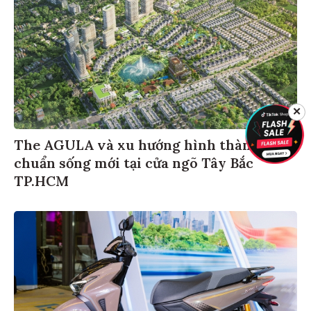
✕
The AGULA và xu hướng hình thành
chuẩn sống mới tại cửa ngõ Tây Bắc
TP.HCM