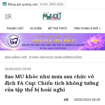
Bảng giá quảng cáo
ISSN: 3093-382X
TRANG CHỦ
SỰ KIỆN
NỮ TRÍ THỨC
ỨNG DỤNG & ĐỔI MỚI
/
BÌNH ĐẲNG GIỚI
CHÍNH SÁCH
GÓC NHÌN GIỚI
ĐỜI SỐNG
26/05/2024 09:00
Sao MU khóc như mưa sau chức vô
địch FA Cup: Chiến tích không tưởng
của tập thể bị hoài nghi
AB
26/05/2024 09:00