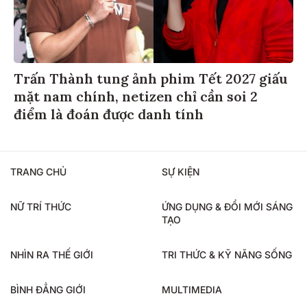
Trấn Thành tung ảnh phim Tết 2027 giấu
mặt nam chính, netizen chỉ cần soi 2
điểm là đoán được danh tính
TRANG CHỦ
SỰ KIỆN
NỮ TRÍ THỨC
ỨNG DỤNG & ĐỔI MỚI SÁNG
TẠO
NHÌN RA THẾ GIỚI
TRI THỨC & KỸ NĂNG SỐNG
BÌNH ĐẲNG GIỚI
MULTIMEDIA