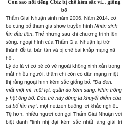
Con sao nổi tiếng Cbiz bị chê kém sắc vì... giống
bố
Thẩm Giai Nhuận sinh năm 2006. Năm 2014, cô
bé cùng bố tham gia show truyền hình
Nhân sinh
lần đầu tiên
. Thế nhưng sau khi chương trình lên
sóng, ngoại hình của Thẩm Giai Nhuận lại trở
thành đề tài bàn tán và bị chê bai khắp mạng xã
hội.
Lý do là vì cô bé có vẻ ngoài không xinh xắn trong
mắt nhiều người, thậm chí còn có dân mạng miệt
thị rằng ngoại hình kém sắc giống bố.
"Da đen,
mắt một mí, mũi tẹt, quần áo kém sang. Nhìn trông
y hệt ông bố. Đứa trẻ này đúng là khuyết điểm của
cả bố lẫn mẹ"
, một netizen buông lời khắc nghiệt.
Tệ hơn, nhiều người còn gọi Thẩm Giai Nhuận với
biệt danh "tinh nhị đại kém sắc nhất làng giải trí