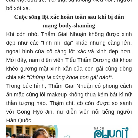
của một đứa trẻ. Tôi thật sự không hiểu nổi",
người
bố xót xa.
Cuộc sống lột xác hoàn toàn sau khi bị dân
mạng body-shaming
Khi còn nhỏ, Thẩm Giai Nhuận không được xinh
đẹp như các "tinh nhị đại" khác nhưng càng lớn,
ngoại hình của cô càng lột xác và xinh đẹp hơn.
Mới đây, nam diễn viên Tiểu Thẩm Dương đã khoe
khéo gương mặt xinh xắn của con gái cùng dòng
chia sẻ:
"Chúng ta cùng khoe con gái nào!".
Trong bức hình, Thẩm Giai Nhuận có phong cách
ăn mặc cùng lối makeup không thua kém bất kì nữ
thần tượng nào. Thậm chí, cô còn được so sánh
với Gong Hyo Jin, nữ diễn viên nổi tiếng người
Hàn Quốc.