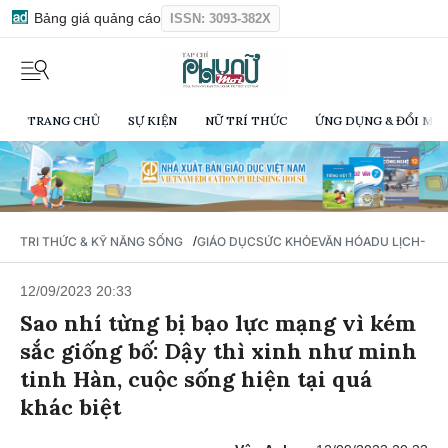
Bảng giá quảng cáo
ISSN: 3093-382X
TRANG CHỦ
SỰ KIỆN
NỮ TRÍ THỨC
ỨNG DỤNG & ĐỔI MỚI
/
TRI THỨC & KỸ NĂNG SỐNG
GIÁO DỤC
SỨC KHỎE
VĂN HÓA
DU LỊCH- Ẩ
12/09/2023 20:33
Sao nhí từng bị bạo lực mạng vì kém
sắc giống bố: Dậy thì xinh như minh
tinh Hàn, cuộc sống hiện tại quá
khác biệt