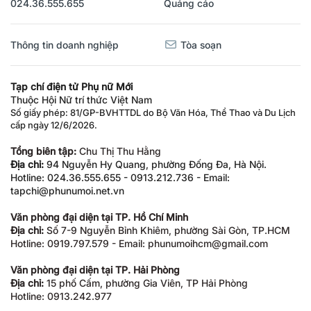
024.36.555.655
Quảng cáo
Thông tin doanh nghiệp
Tòa soạn
Tạp chí điện tử Phụ nữ Mới
Thuộc Hội Nữ trí thức Việt Nam
Số giấy phép: 81/GP-BVHTTDL do Bộ Văn Hóa, Thể Thao và Du Lịch
cấp ngày 12/6/2026.
Tổng biên tập:
Chu Thị Thu Hằng
Địa chỉ:
94 Nguyễn Hy Quang, phường Đống Đa, Hà Nội.
Hotline: 024.36.555.655 - 0913.212.736 - Email:
tapchi@phunumoi.net.vn
Văn phòng đại diện tại TP. Hồ Chí Minh
Địa chỉ:
Số 7-9 Nguyễn Bỉnh Khiêm, phường Sài Gòn, TP.HCM
Hotline: 0919.797.579 - Email: phunumoihcm@gmail.com
Văn phòng đại diện tại TP. Hải Phòng
Địa chỉ:
15 phố Cấm, phường Gia Viên, TP Hải Phòng
Hotline: 0913.242.977