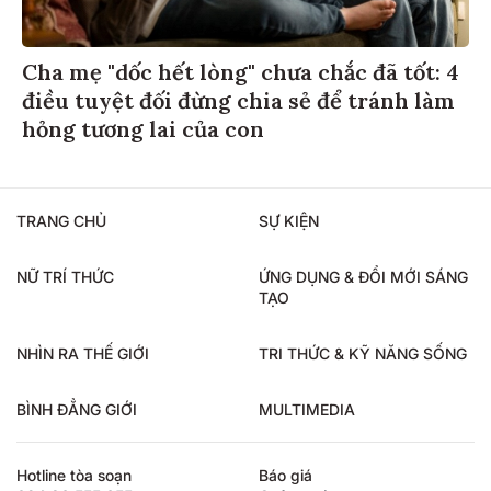
Cha mẹ "dốc hết lòng" chưa chắc đã tốt: 4
điều tuyệt đối đừng chia sẻ để tránh làm
hỏng tương lai của con
TRANG CHỦ
SỰ KIỆN
NỮ TRÍ THỨC
ỨNG DỤNG & ĐỔI MỚI SÁNG
TẠO
NHÌN RA THẾ GIỚI
TRI THỨC & KỸ NĂNG SỐNG
BÌNH ĐẲNG GIỚI
MULTIMEDIA
Hotline tòa soạn
Báo giá