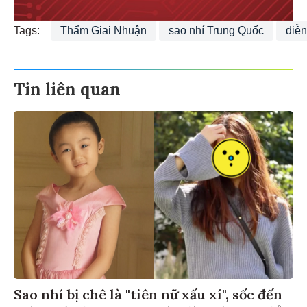
Tags:
Thẩm Giai Nhuận
sao nhí Trung Quốc
diễn
Tin liên quan
Sao nhí bị chê là "tiên nữ xấu xí", sốc đến