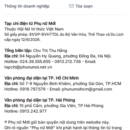
Thông tin doanh nghiệp
Tòa soạn
Tạp chí điện tử Phụ nữ Mới
Thuộc Hội Nữ trí thức Việt Nam
Số giấy phép: 81/GP-BVHTTDL do Bộ Văn Hóa, Thể Thao và Du Lịch
cấp ngày 12/6/2026.
Tổng biên tập:
Chu Thị Thu Hằng
Địa chỉ:
94 Nguyễn Hy Quang, phường Đống Đa, Hà Nội.
Hotline: 024.36.555.655 - 0913.212.736 - Email:
tapchi@phunumoi.net.vn
Văn phòng đại diện tại TP. Hồ Chí Minh
Địa chỉ:
Số 7-9 Nguyễn Bỉnh Khiêm, phường Sài Gòn, TP.HCM
Hotline: 0919.797.579 - Email: phunumoihcm@gmail.com
Văn phòng đại diện tại TP. Hải Phòng
Địa chỉ:
15 phố Cấm, phường Gia Viên, TP Hải Phòng
Hotline: 0913.242.977
® Phụ nữ Mới giữ bản quyền nội dung trên website này.
Ghi rõ nguồn "Phụ nữ Mới" khi phát hành lại thông tin từ trang