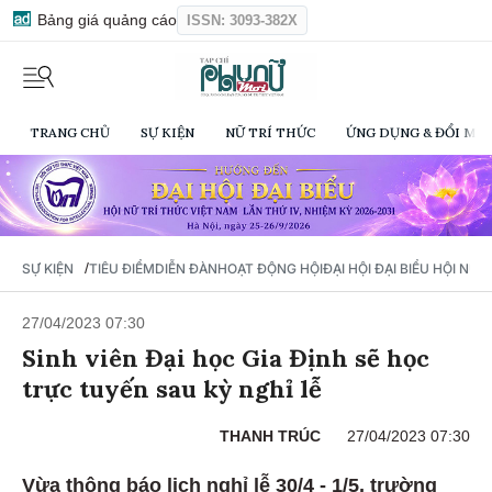
Bảng giá quảng cáo
ISSN: 3093-382X
TRANG CHỦ
SỰ KIỆN
NỮ TRÍ THỨC
ỨNG DỤNG & ĐỔI MỚI
/
SỰ KIỆN
TIÊU ĐIỂM
DIỄN ĐÀN
HOẠT ĐỘNG HỘI
ĐẠI HỘI ĐẠI BIỂU HỘI NỮ 
27/04/2023 07:30
Sinh viên Đại học Gia Định sẽ học
trực tuyến sau kỳ nghỉ lễ
THANH TRÚC
27/04/2023 07:30
Vừa thông báo lịch nghỉ lễ 30/4 - 1/5, trường