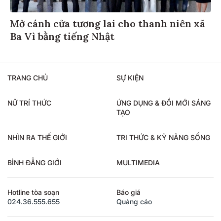
Mở cánh cửa tương lai cho thanh niên xã
Ba Vì bằng tiếng Nhật
TRANG CHỦ
SỰ KIỆN
NỮ TRÍ THỨC
ỨNG DỤNG & ĐỔI MỚI SÁNG
TẠO
NHÌN RA THẾ GIỚI
TRI THỨC & KỸ NĂNG SỐNG
BÌNH ĐẲNG GIỚI
MULTIMEDIA
Hotline tòa soạn
Báo giá
024.36.555.655
Quảng cáo