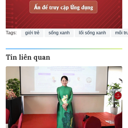
Tags:
giới trẻ
sống xanh
lối sống xanh
môi t
Tin liên quan