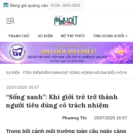
Bảng giá quảng cáo
ISSN: 3093-382X
TRANG CHỦ
SỰ KIỆN
NỮ TRÍ THỨC
ỨNG DỤNG & ĐỔI MỚI
/
SỰ KIỆN
TIÊU ĐIỂM
DIỄN ĐÀN
HOẠT ĐỘNG HỘI
ĐẠI HỘI ĐẠI BIỂU HỘI NỮ 
15/07/2025 16:57
“Sống xanh”: Khi giới trẻ trở thành
người tiêu dùng có trách nhiệm
Phương Thi
15/07/2025 16:57
Trong bối cảnh môi trường toàn cầu ngày càng