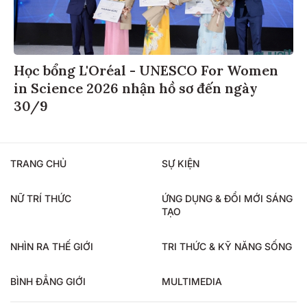
Học bổng L'Oréal - UNESCO For Women
in Science 2026 nhận hồ sơ đến ngày
30/9
TRANG CHỦ
SỰ KIỆN
NỮ TRÍ THỨC
ỨNG DỤNG & ĐỔI MỚI SÁNG
TẠO
NHÌN RA THẾ GIỚI
TRI THỨC & KỸ NĂNG SỐNG
BÌNH ĐẲNG GIỚI
MULTIMEDIA