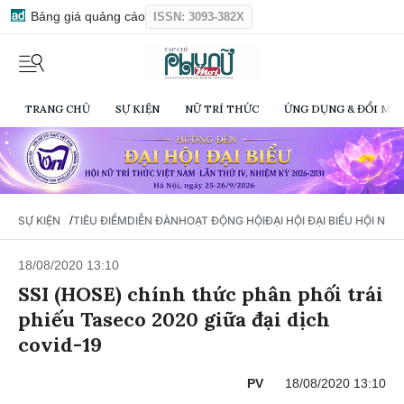
Bảng giá quảng cáo
ISSN: 3093-382X
TRANG CHỦ
SỰ KIỆN
NỮ TRÍ THỨC
ỨNG DỤNG & ĐỔI MỚI
/
SỰ KIỆN
TIÊU ĐIỂM
DIỄN ĐÀN
HOẠT ĐỘNG HỘI
ĐẠI HỘI ĐẠI BIỂU HỘI NỮ 
18/08/2020 13:10
SSI (HOSE) chính thức phân phối trái
phiếu Taseco 2020 giữa đại dịch
covid-19
PV
18/08/2020 13:10