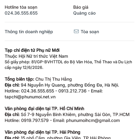
Hotline tòa soạn
Báo giá
024.36.555.655
Quảng cáo
Thông tin doanh nghiệp
Tòa soạn
Tạp chí điện tử Phụ nữ Mới
Thuộc Hội Nữ trí thức Việt Nam
Số giấy phép: 81/GP-BVHTTDL do Bộ Văn Hóa, Thể Thao và Du Lịch
cấp ngày 12/6/2026.
Tổng biên tập:
Chu Thị Thu Hằng
Địa chỉ:
94 Nguyễn Hy Quang, phường Đống Đa, Hà Nội.
Hotline: 024.36.555.655 - 0913.212.736 - Email:
tapchi@phunumoi.net.vn
Văn phòng đại diện tại TP. Hồ Chí Minh
Địa chỉ:
Số 7-9 Nguyễn Bỉnh Khiêm, phường Sài Gòn, TP.HCM
Hotline: 0919.797.579 - Email: phunumoihcm@gmail.com
Văn phòng đại diện tại TP. Hải Phòng
Địa chỉ:
15 phố Cấm, phường Gia Viên, TP Hải Phòng