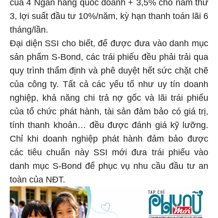
của 4 Ngân hàng quốc doanh + 3,5% cho năm thứ
3, lợi suất đầu tư 10%/năm, kỳ hạn thanh toán lãi 6
tháng/lần.
Đại diện SSI cho biết, để được đưa vào danh mục
sản phẩm S-Bond, các trái phiếu đều phải trải qua
quy trình thẩm định và phê duyệt hết sức chặt chẽ
của công ty. Tất cả các yếu tố như uy tín doanh
nghiệp, khả năng chi trả nợ gốc và lãi trái phiếu
của tổ chức phát hành, tài sản đảm bảo có giá trị,
tính thanh khoản… đều được đánh giá kỹ lưỡng.
Chỉ khi doanh nghiệp phát hành đảm bảo được
các tiêu chuẩn này SSI mới đưa trái phiếu vào
danh mục S-Bond để phục vụ nhu cầu đầu tư an
toàn của NĐT.