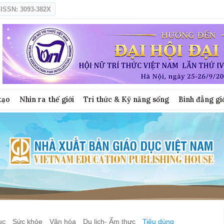
ISSN: 3093-382X
tạo
Nhìn ra thế giới
Tri thức & Kỹ năng sống
Bình đẳng gi
ục
Sức khỏe
Văn hóa
Du lịch- Ẩm thực
Tiêu dùng