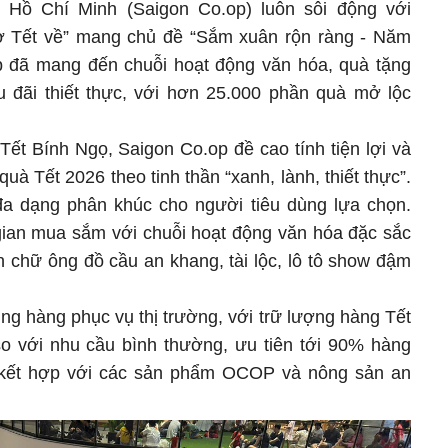
 Hồ Chí Minh (Saigon Co.op) luôn sôi động với
ở Tết về” mang chủ đề “Sắm xuân rộn ràng - Năm
p đã mang đến chuỗi hoạt động văn hóa, quà tặng
 đãi thiết thực, với hơn 25.000 phần quà mở lộc
ết Bính Ngọ, Saigon Co.op đề cao tính tiện lợi và
quà Tết 2026 theo tinh thần “xanh, lành, thiết thực”.
a dạng phân khúc cho người tiêu dùng lựa chọn.
ian mua sắm với chuỗi hoạt động văn hóa đặc sắc
n chữ ông đồ cầu an khang, tài lộc, lô tô show đậm
g hàng phục vụ thị trường, với trữ lượng hàng Tết
 với nhu cầu bình thường, ưu tiên tới 90% hàng
, kết hợp với các sản phẩm OCOP và nông sản an