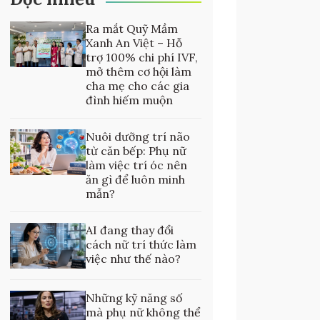
Ra mắt Quỹ Mầm
Xanh An Việt – Hỗ
trợ 100% chi phí IVF,
mở thêm cơ hội làm
cha mẹ cho các gia
đình hiếm muộn
Nuôi dưỡng trí não
từ căn bếp: Phụ nữ
làm việc trí óc nên
ăn gì để luôn minh
mẫn?
AI đang thay đổi
cách nữ trí thức làm
việc như thế nào?
Những kỹ năng số
mà phụ nữ không thể