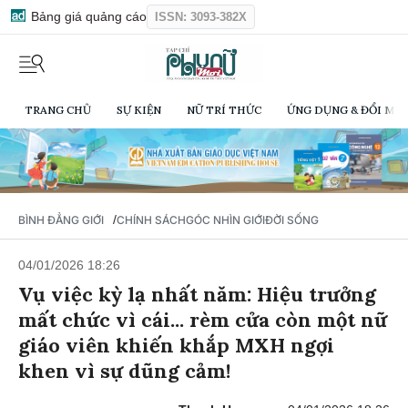
Bảng giá quảng cáo
ISSN: 3093-382X
TRANG CHỦ
SỰ KIỆN
NỮ TRÍ THỨC
ỨNG DỤNG & ĐỔI MỚI
/
BÌNH ĐẲNG GIỚI
CHÍNH SÁCH
GÓC NHÌN GIỚI
ĐỜI SỐNG
04/01/2026 18:26
Vụ việc kỳ lạ nhất năm: Hiệu trưởng
mất chức vì cái... rèm cửa còn một nữ
giáo viên khiến khắp MXH ngợi
khen vì sự dũng cảm!