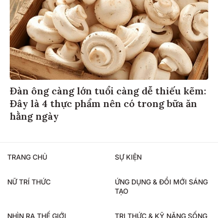
Đàn ông càng lớn tuổi càng dễ thiếu kẽm:
Đây là 4 thực phẩm nên có trong bữa ăn
hằng ngày
TRANG CHỦ
SỰ KIỆN
NỮ TRÍ THỨC
ỨNG DỤNG & ĐỔI MỚI SÁNG
TẠO
NHÌN RA THẾ GIỚI
TRI THỨC & KỸ NĂNG SỐNG