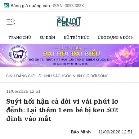
Bảng giá quảng cáo
ISSN: 3093-382X
TRANG CHỦ
SỰ KIỆN
NỮ TRÍ THỨC
ỨNG DỤNG & ĐỔI MỚI
/
BÌNH ĐẲNG GIỚI
CHÍNH SÁCH
GÓC NHÌN GIỚI
ĐỜI SỐNG
11/06/2026 12:51
Suýt hối hận cả đời vì vài phút lơ
đễnh: Lại thêm 1 em bé bị keo 502
dính vào mắt
Bảo Minh
11/06/2026 12:51