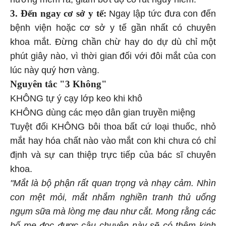
3. Đến ngay cơ sở y tế:
Ngay lập tức đưa con đến
bệnh viện hoặc cơ sở y tế gần nhất có chuyên
khoa mắt. Đừng chần chừ hay do dự dù chỉ một
phút giây nào, vì thời gian đối với đôi mắt của con
lúc này quý hơn vàng.
Nguyên tắc "3 Không"
KHÔNG tự ý cạy lớp keo khi khô
KHÔNG dùng các mẹo dân gian truyền miệng
Tuyệt đối KHÔNG bôi thoa bất cứ loại thuốc, nhỏ
mắt hay hóa chất nào vào mắt con khi chưa có chỉ
định và sự can thiệp trực tiếp của bác sĩ chuyên
khoa.
"Mắt là bộ phận rất quan trọng và nhạy cảm. Nhìn
con mệt mỏi, mắt nhắm nghiền tranh thủ uống
ngụm sữa mà lòng mẹ đau như cắt. Mong rằng các
bố mẹ đọc được câu chuyện này sẽ có thêm kinh