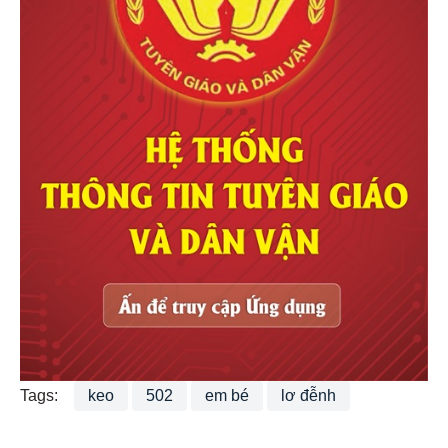
Tags:
keo
502
em bé
lơ đễnh