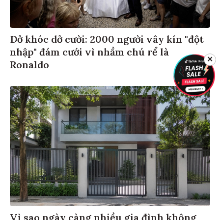
Dở khóc dở cười: 2000 người vây kín "đột
nhập" đám cưới vì nhầm chú rể là
✕
Ronaldo
Vì sao ngày càng nhiều gia đình không