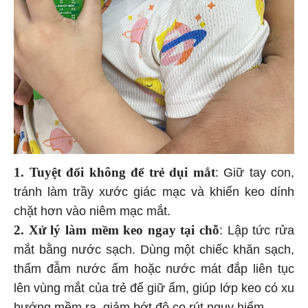
1. Tuyệt đối không để trẻ dụi mắt
: Giữ tay con,
tránh làm trầy xước giác mạc và khiến keo dính
chặt hơn vào niêm mạc mắt.
2. Xử lý làm mềm keo ngay tại chỗ
: Lập tức rửa
mắt bằng nước sạch. Dùng một chiếc khăn sạch,
thấm đẫm nước ấm hoặc nước mát đắp liên tục
lên vùng mắt của trẻ để giữ ẩm, giúp lớp keo có xu
hướng mềm ra, giảm bớt độ co rút nguy hiểm.