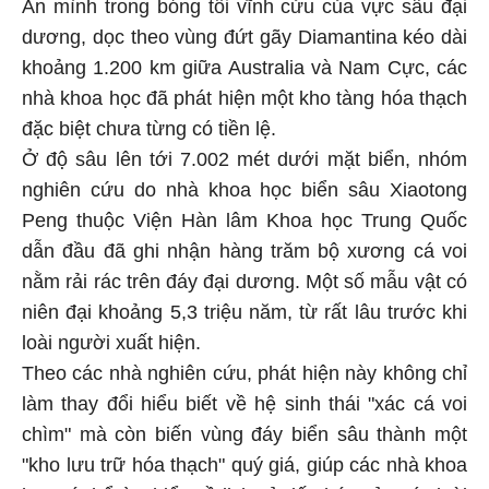
Ẩn mình trong bóng tối vĩnh cửu của vực sâu đại
dương, dọc theo vùng đứt gãy Diamantina kéo dài
khoảng 1.200 km giữa Australia và Nam Cực, các
nhà khoa học đã phát hiện một kho tàng hóa thạch
đặc biệt chưa từng có tiền lệ.
Ở độ sâu lên tới 7.002 mét dưới mặt biển, nhóm
nghiên cứu do nhà khoa học biển sâu Xiaotong
Peng thuộc Viện Hàn lâm Khoa học Trung Quốc
dẫn đầu đã ghi nhận hàng trăm bộ xương cá voi
nằm rải rác trên đáy đại dương. Một số mẫu vật có
niên đại khoảng 5,3 triệu năm, từ rất lâu trước khi
loài người xuất hiện.
Theo các nhà nghiên cứu, phát hiện này không chỉ
làm thay đổi hiểu biết về hệ sinh thái "xác cá voi
chìm" mà còn biến vùng đáy biển sâu thành một
"kho lưu trữ hóa thạch" quý giá, giúp các nhà khoa