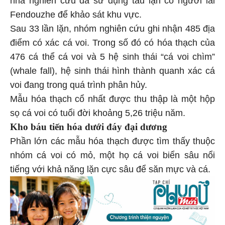
nhà nghiên cứu đã sử dụng tàu lặn có người lái
Fendouzhe để khảo sát khu vực.
Sau 33 lần lặn, nhóm nghiên cứu ghi nhận 485 địa
điểm có xác cá voi. Trong số đó có hóa thạch của
476 cá thể cá voi và 5 hệ sinh thái “cá voi chìm”
(whale fall), hệ sinh thái hình thành quanh xác cá
voi đang trong quá trình phân hủy.
Mẫu hóa thạch cổ nhất được thu thập là một hộp
sọ cá voi có tuổi đời khoảng 5,26 triệu năm.
Kho báu tiến hóa dưới đáy đại dương
Phần lớn các mẫu hóa thạch được tìm thấy thuộc
nhóm cá voi có mỏ, một họ cá voi biển sâu nổi
tiếng với khả năng lặn cực sâu để săn mực và cá.