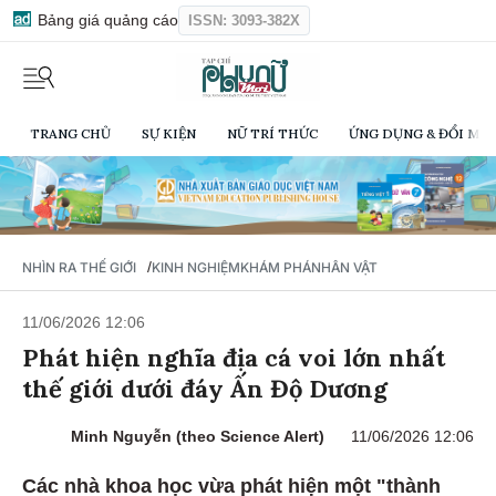
Bảng giá quảng cáo
ISSN: 3093-382X
TRANG CHỦ
SỰ KIỆN
NỮ TRÍ THỨC
ỨNG DỤNG & ĐỔI MỚI
/
NHÌN RA THẾ GIỚI
KINH NGHIỆM
KHÁM PHÁ
NHÂN VẬT
11/06/2026 12:06
Phát hiện nghĩa địa cá voi lớn nhất
thế giới dưới đáy Ấn Độ Dương
Minh Nguyễn (theo Science Alert)
11/06/2026 12:06
Các nhà khoa học vừa phát hiện một "thành