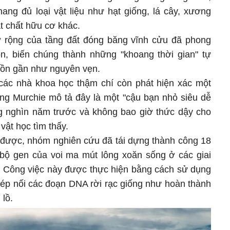
ng đủ loại vật liệu như hạt giống, lá cây, xương
ật chất hữu cơ khác.
rộng của tầng đất đóng băng vĩnh cửu đã phong
n, biến chúng thành những "khoang thời gian" tự
tồn gần như nguyên vẹn.
 các nhà khoa học thậm chí còn phát hiện xác một
ng Murchie mô tả đây là một "cậu bạn nhỏ siêu dễ
g nghìn năm trước và không bao giờ thức dậy cho
vật học tìm thấy.
được, nhóm nghiên cứu đã tái dựng thành công 18
6 bộ gen của voi ma mút lông xoăn sống ở các giai
ử. Công việc này được thực hiện bằng cách sử dụng
hép nối các đoạn DNA rời rạc giống như hoàn thành
 lồ.