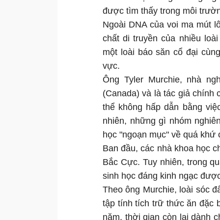
được tìm thấy trong môi trườn
Ngoài DNA của voi ma mút lô
chất di truyền của nhiều loà
một loài báo săn cổ đại cùng
vực.
Ông Tyler Murchie, nhà ngh
(Canada) và là tác giả chính 
thể không hấp dẫn bằng việc
nhiên, những gì nhóm nghiên
học "ngoạn mục" về quá khứ c
Ban đầu, các nhà khoa học chỉ
Bắc Cực. Tuy nhiên, trong qu
sinh học đáng kinh ngạc được
Theo ông Murchie, loài sóc đ
tập tính tích trữ thức ăn đặc
năm, thời gian còn lại dành 