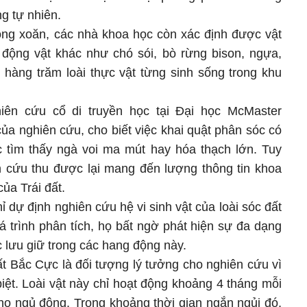
g tự nhiên.
ng xoăn, các nhà khoa học còn xác định được vật
i động vật khác như chó sói, bò rừng bison, ngựa,
 hàng trăm loài thực vật từng sinh sống trong khu
iên cứu cổ di truyền học tại Đại học McMaster
của nghiên cứu, cho biết việc khai quật phân sóc có
 tìm thấy ngà voi ma mút hay hóa thạch lớn. Tuy
 cứu thu được lại mang đến lượng thông tin khoa
ủa Trái đất.
 dự định nghiên cứu hệ vi sinh vật của loài sóc đất
á trình phân tích, họ bất ngờ phát hiện sự đa dạng
 lưu giữ trong các hang động này.
ất Bắc Cực là đối tượng lý tưởng cho nghiên cứu vì
 biệt. Loài vật này chỉ hoạt động khoảng 4 tháng mỗi
cho ngủ đông. Trong khoảng thời gian ngắn ngủi đó,