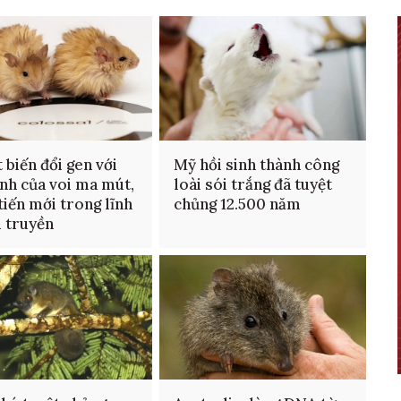
 biến đổi gen với
Mỹ hồi sinh thành công
ính của voi ma mút,
loài sói trắng đã tuyệt
tiến mới trong lĩnh
chủng 12.500 năm
i truyền