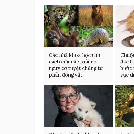
Các nhà khoa học tìm
Chuột
cách cứu các loài có
đặc t
nguy cơ tuyệt chủng từ
bước 
phân động vật
vực d