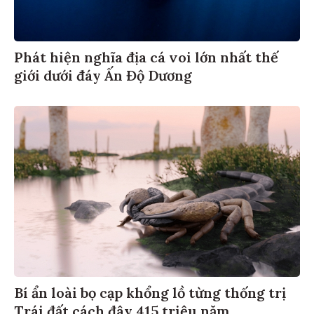
Phát hiện nghĩa địa cá voi lớn nhất thế
giới dưới đáy Ấn Độ Dương
Bí ẩn loài bọ cạp khổng lồ từng thống trị
Trái đất cách đây 415 triệu năm