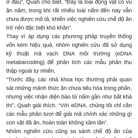
ở đâu”, Quah cho biết. “Đây là loài động vật có vú
ăn nấm, trong khi rất nhiều loài nấm đến nay vẫn
chưa được mô tả, khiến việc nghiên cứu chế độ ăn
trở nên đặc biệt khó khăn”.
Thay vì áp dụng các phương pháp truyền thống
vốn kém hiệu quả, nhóm nghiên cứu đã sử dụng
kỹ thuật mã vạch DNA môi trường (eDNA
metabarcoding) để phân tích các mẫu phân thu
thập ngoài tự nhiên.
“Trước đây, các nhà khoa học thường phải quan
sát những mảnh thức ăn chưa tiêu hóa trong phân,
nhưng việc nhận diện bào tử nấm gần như bất khả
thi”, Quah giải thích. “Với eDNA, chúng tôi chỉ cần
các mẫu phân tươi để giải mã chính xác những gì
con vật đã ăn, hoàn toàn không xâm lấn”.
Nhóm nghiên cứu cũng so sánh chế độ ăn của