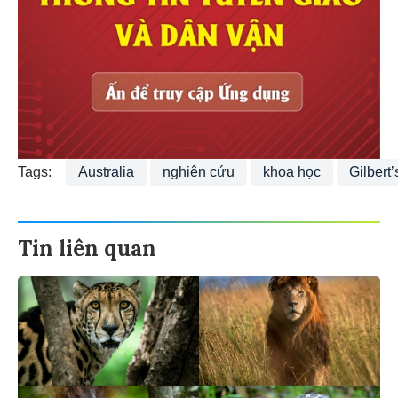
Tags:
Australia
nghiên cứu
khoa học
Gilbert
Tin liên quan