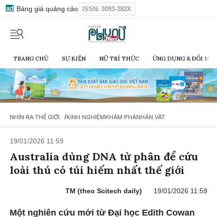
Bảng giá quảng cáo
ISSN: 3093-382X
TRANG CHỦ
SỰ KIỆN
NỮ TRÍ THỨC
ỨNG DỤNG & ĐỔI MỚI
/
NHÌN RA THẾ GIỚI
KINH NGHIỆM
KHÁM PHÁ
NHÂN VẬT
19/01/2026 11:59
Australia dùng DNA từ phân để cứu
loài thú có túi hiếm nhất thế giới
TM (theo Scitech daily)
19/01/2026 11:59
Một nghiên cứu mới từ Đại học Edith Cowan