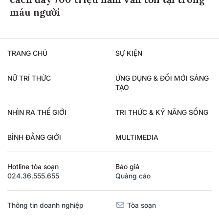
cách đây 700 triệu năm vẫn tồn tại trong
máu người
TRANG CHỦ
SỰ KIỆN
NỮ TRÍ THỨC
ỨNG DỤNG & ĐỔI MỚI SÁNG
TẠO
NHÌN RA THẾ GIỚI
TRI THỨC & KỸ NĂNG SỐNG
BÌNH ĐẲNG GIỚI
MULTIMEDIA
Hotline tòa soạn
Báo giá
024.36.555.655
Quảng cáo
Thông tin doanh nghiệp
Tòa soạn