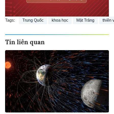
Tags:
Trung Quốc
khoa học
Mặt Trăng
thiên 
Tin liên quan