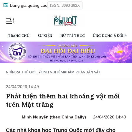
Bảng giá quảng cáo
ISSN: 3093-382X
TRANG CHỦ
SỰ KIỆN
NỮ TRÍ THỨC
ỨNG DỤNG & ĐỔI MỚI
/
NHÌN RA THẾ GIỚI
KINH NGHIỆM
KHÁM PHÁ
NHÂN VẬT
24/04/2026 14:49
Phát hiện thêm hai khoáng vật mới
trên Mặt trăng
Minh Nguyễn (theo China Daily)
24/04/2026 14:49
Các nhà khoa học Trung Quốc mới đây cho