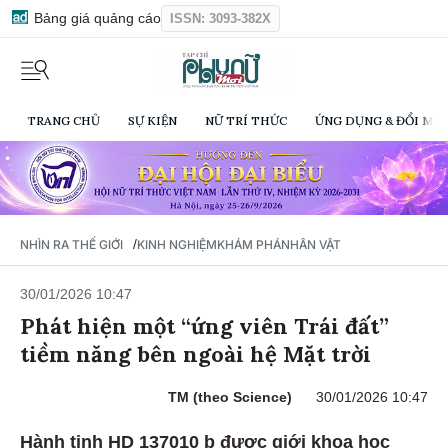
Bảng giá quảng cáo
ISSN: 3093-382X
TRANG CHỦ
SỰ KIỆN
NỮ TRÍ THỨC
ỨNG DỤNG & ĐỔI MỚI
/
NHÌN RA THẾ GIỚI
KINH NGHIỆM
KHÁM PHÁ
NHÂN VẬT
30/01/2026 10:47
Phát hiện một “ứng viên Trái đất”
tiềm năng bên ngoài hệ Mặt trời
TM (theo Science)
30/01/2026 10:47
Hành tinh HD 137010 b được giới khoa học