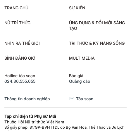
TRANG CHỦ
SỰ KIỆN
NỮ TRÍ THỨC
ỨNG DỤNG & ĐỔI MỚI SÁNG
TẠO
NHÌN RA THẾ GIỚI
TRI THỨC & KỸ NĂNG SỐNG
BÌNH ĐẲNG GIỚI
MULTIMEDIA
Hotline tòa soạn
Báo giá
024.36.555.655
Quảng cáo
Thông tin doanh nghiệp
Tòa soạn
Tạp chí điện tử Phụ nữ Mới
Thuộc Hội Nữ trí thức Việt Nam
Số giấy phép: 81/GP-BVHTTDL do Bộ Văn Hóa, Thể Thao và Du Lịch