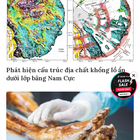
Phát hiện cấu trúc địa chất khổng lồ ẩn
✕
dưới lớp băng Nam Cực