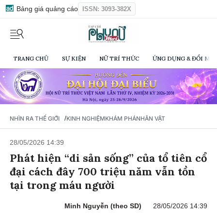
Bảng giá quảng cáo
ISSN: 3093-382X
TRANG CHỦ
SỰ KIỆN
NỮ TRÍ THỨC
ỨNG DỤNG & ĐỔI MỚI
/
NHÌN RA THẾ GIỚI
KINH NGHIỆM
KHÁM PHÁ
NHÂN VẬT
28/05/2026 14:39
Phát hiện “di sản sống” của tổ tiên cổ
đại cách đây 700 triệu năm vẫn tồn
tại trong máu người
Minh Nguyễn (theo SD)
28/05/2026 14:39