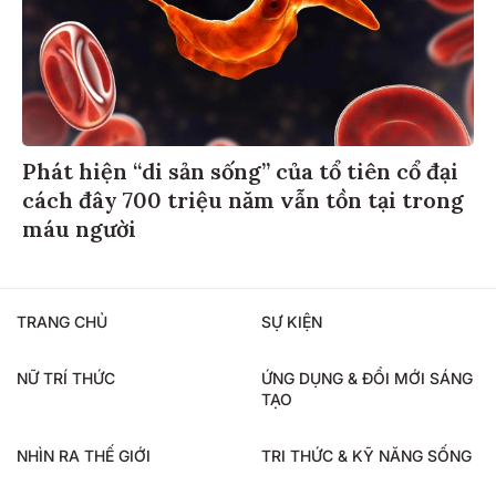
Phát hiện “di sản sống” của tổ tiên cổ đại
cách đây 700 triệu năm vẫn tồn tại trong
máu người
TRANG CHỦ
SỰ KIỆN
NỮ TRÍ THỨC
ỨNG DỤNG & ĐỔI MỚI SÁNG
TẠO
NHÌN RA THẾ GIỚI
TRI THỨC & KỸ NĂNG SỐNG