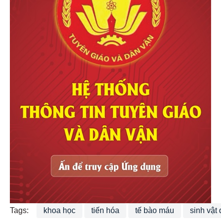
Tags:
khoa học
tiến hóa
tế bào máu
sinh vật