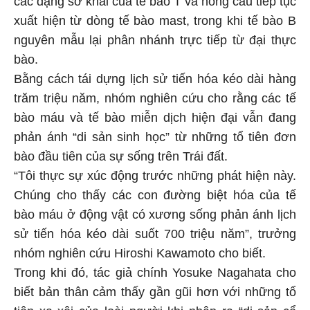
các dạng sơ khai của tế bào T và hồng cầu tiếp tục
xuất hiện từ dòng tế bào mast, trong khi tế bào B
nguyên mẫu lại phân nhánh trực tiếp từ đại thực
bào.
Bằng cách tái dựng lịch sử tiến hóa kéo dài hàng
trăm triệu năm, nhóm nghiên cứu cho rằng các tế
bào máu và tế bào miễn dịch hiện đại vẫn đang
phản ánh “di sản sinh học” từ những tổ tiên đơn
bào đầu tiên của sự sống trên Trái đất.
“Tôi thực sự xúc động trước những phát hiện này.
Chúng cho thấy các con đường biệt hóa của tế
bào máu ở động vật có xương sống phản ánh lịch
sử tiến hóa kéo dài suốt 700 triệu năm”, trưởng
nhóm nghiên cứu Hiroshi Kawamoto cho biết.
Trong khi đó, tác giả chính Yosuke Nagahata cho
biết bản thân cảm thấy gần gũi hơn với những tổ