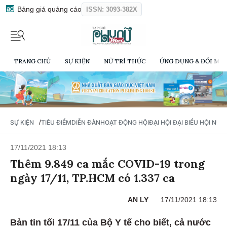
Bảng giá quảng cáo
ISSN: 3093-382X
TRANG CHỦ
SỰ KIỆN
NỮ TRÍ THỨC
ỨNG DỤNG & ĐỔI MỚI
/
SỰ KIỆN
TIÊU ĐIỂM
DIỄN ĐÀN
HOẠT ĐỘNG HỘI
ĐẠI HỘI ĐẠI BIỂU HỘI NỮ 
17/11/2021 18:13
Thêm 9.849 ca mắc COVID-19 trong
ngày 17/11, TP.HCM có 1.337 ca
AN LY
17/11/2021 18:13
Bản tin tối 17/11 của Bộ Y tế cho biết, cả nước