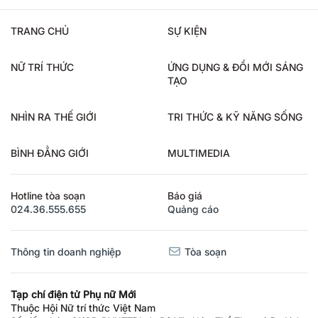
TRANG CHỦ
SỰ KIỆN
NỮ TRÍ THỨC
ỨNG DỤNG & ĐỔI MỚI SÁNG
TẠO
NHÌN RA THẾ GIỚI
TRI THỨC & KỸ NĂNG SỐNG
BÌNH ĐẲNG GIỚI
MULTIMEDIA
Hotline tòa soạn
Báo giá
024.36.555.655
Quảng cáo
Thông tin doanh nghiệp
Tòa soạn
Tạp chí điện tử Phụ nữ Mới
Thuộc Hội Nữ trí thức Việt Nam