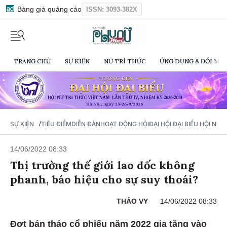
Bảng giá quảng cáo
ISSN: 3093-382X
TRANG CHỦ
SỰ KIỆN
NỮ TRÍ THỨC
ỨNG DỤNG & ĐỔI MỚI
/
SỰ KIỆN
TIÊU ĐIỂM
DIỄN ĐÀN
HOẠT ĐỘNG HỘI
ĐẠI HỘI ĐẠI BIỂU HỘI NỮ 
14/06/2022 08:33
Thị trường thế giới lao dốc không
phanh, báo hiệu cho sự suy thoái?
THẢO VY
14/06/2022 08:33
Đợt bán tháo cổ phiếu năm 2022 gia tăng vào