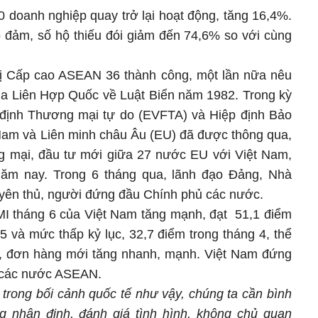
0 doanh nghiệp quay trở lại hoạt động, tăng 16,4%.
đảm, số hộ thiếu đói giảm đến 74,6% so với cùng
hị Cấp cao ASEAN 36 thành công, một lần nữa nêu
a Liên Hợp Quốc về Luật Biển năm 1982. Trong kỳ
 định Thương mại tự do (EVFTA) và Hiệp định Bảo
 Nam và Liên minh châu Âu (EU) đã được thông qua,
g mại, đầu tư mới giữa 27 nước EU với Việt Nam,
 năm nay. Trong 6 tháng qua, lãnh đạo Đảng, Nhà
yên thủ, người đứng đầu Chính phủ các nước.
PMI tháng 6 của Việt Nam tăng mạnh, đạt 51,1 điểm
5 và mức thấp kỷ lục, 32,7 điểm trong tháng 4, thể
lại, đơn hàng mới tăng nhanh, mạnh. Việt Nam đứng
g các nước ASEAN.
 trong bối cảnh quốc tế như vậy, chúng ta cần bình
ong nhận định, đánh giá tình hình, không chủ quan