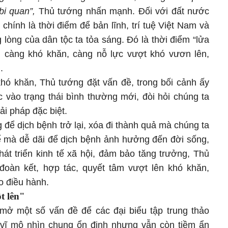
bi quan”,
Thủ tướng nhấn mạnh. Đối với đất nước
 chính là thời điểm để bản lĩnh, trí tuệ Việt Nam và
lòng của dân tộc ta tỏa sáng. Đó là thời điểm “lửa
, càng khó khăn, càng nỗ lực vượt khó vươn lên,
.
khó khăn, Thủ tướng đặt vấn đề, trong bối cảnh ấy
 vào trạng thái bình thường mới, đòi hỏi chúng ta
ải pháp đặc biệt.
g để dịch bệnh trở lại, xóa đi thành quả mà chúng ta
tế mà dễ dãi để dịch bệnh ảnh hưởng đến đời sống,
át triển kinh tế xã hội, đảm bảo tăng trưởng, Thủ
đoàn kết, hợp tác, quyết tâm vượt lên khó khăn,
ạo điều hành.
t lên"
 mở một số vấn đề để các đại biểu tập trung thảo
ế vĩ mô nhìn chung ổn định nhưng vẫn còn tiềm ẩn