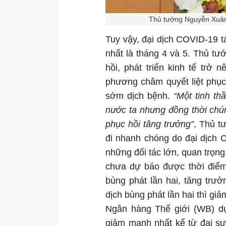
Thủ tướng Nguyễn Xuân 
Tuy vậy, đại dịch COVID-19 t
nhất là tháng 4 và 5. Thủ tư
hồi, phát triển kinh tế trở 
phương châm quyết liệt phục 
sớm dịch bệnh.
“Một tinh th
nước ta nhưng đồng thời chún
phục hồi tăng trưởng”
, Thủ tư
đi nhanh chóng do đại dịch C
những đối tác lớn, quan trọn
chưa dự báo được thời điểm
bùng phát lần hai, tăng trư
dịch bùng phát lần hai thì gi
Ngân hàng Thế giới (WB) d
giảm mạnh nhất kể từ đại su