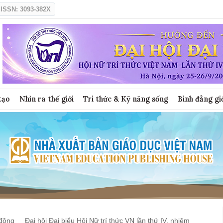
ISSN: 3093-382X
tạo
Nhìn ra thế giới
Tri thức & Kỹ năng sống
Bình đẳng gi
động
Đại hội Đại biểu Hội Nữ trí thức VN lần thứ IV, nhiệm