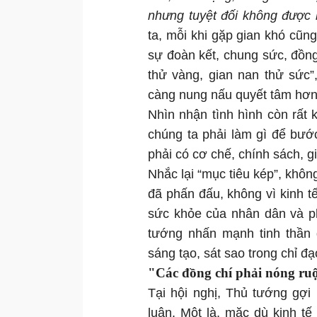
nhưng tuyệt đối không được 
ta, mỗi khi gặp gian khó cũng
sự đoàn kết, chung sức, đồng 
thử vàng, gian nan thử sức”
càng nung nấu quyết tâm hơn
Nhìn nhận tình hình còn rất 
chúng ta phải làm gì để bước
phải có cơ chế, chính sách, gi
Nhắc lại “mục tiêu kép”, khôn
đã phấn đấu, không vì kinh 
sức khỏe của nhân dân và ph
tướng nhấn mạnh tinh thần 
sáng tạo, sát sao trong chỉ đ
"Các đồng chí phải nóng ruộ
Tại hội nghị, Thủ tướng gợi
luận. Một là, mặc dù kinh t