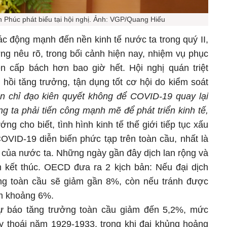
Phúc phát biểu tại hội nghị. Ảnh: VGP/Quang Hiếu
ác động mạnh đến nền kinh tế nước ta trong quý II,
ớng nêu rõ, trong bối cảnh hiện nay, nhiệm vụ phục
nên cấp bách hơn bao giờ hết. Hội nghị quán triệt
hồi tăng trưởng, tận dụng tốt cơ hội do kiểm soát
ần chỉ đạo kiên quyết không để COVID-19 quay lại
g ta phải tiến công mạnh mẽ để phát triển kinh tế,
ớng cho biết, tình hình kinh tế thế giới tiếp tục xấu
OVID-19 diễn biến phức tạp trên toàn cầu, nhất là
g của nước ta. Những ngày gần đây dịch lan rộng và
 kết thúc. OECD đưa ra 2 kịch bản: Nếu đại dịch
ởng toàn cầu sẽ giảm gần 8%, còn nếu tránh được
ảm khoảng 6%.
ự báo tăng trưởng toàn cầu giảm đến 5,2%, mức
y thoái năm 1929-1933, trong khi đại khủng hoảng