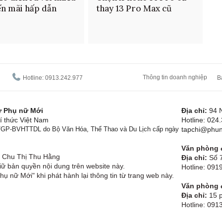
n mãi hấp dẫn
thay 13 Pro Max cũ
Thông tin doanh nghiệp
Hotline: 0913.242.977
B
tử Phụ nữ Mới
Địa chỉ:
94 
í thức Việt Nam
Hotline: 024
1/GP-BVHTTDL do Bộ Văn Hóa, Thể Thao và Du Lịch cấp ngày
tapchi@phun
Văn phòng đ
Chu Thị Thu Hằng
Địa chỉ:
Số 7
ữ bản quyền nội dung trên website này.
Hotline: 09
hụ nữ Mới" khi phát hành lại thông tin từ trang web này.
Văn phòng đ
Địa chỉ:
15 p
Hotline: 091