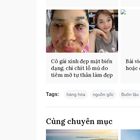
Cô gái xinh đẹp mặt biến
Bài v
dạng, chi chít lỗ mủ do
hoặc 
tiêm mỡ tự thân làm đẹp
Tags:
hàng hóa
nguồn gốc
Buôn lậu
Cùng chuyên mục