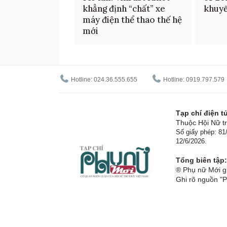
khẳng định “chất” xe
khuyế
máy điện thể thao thế hệ
mới
Hotline: 024.36.555.655
Hotline: 0919.797.579
Tạp chí điện 
Thuộc Hội Nữ tr
Số giấy phép: 8
12/6/2026.
Tổng biên tập:
® Phụ nữ Mới gi
Ghi rõ nguồn "P