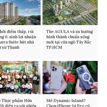
hởi điểm thấp, rủi
The AGULA và xu hướng
ng 0, sinh lợi nhuận
hình thành chuẩn sống
Aura Suite hút nhà
mới tại cửa ngõ Tây Bắc
ư xứ Thanh
TP.HCM
i Thực phẩm Hữu
Mê Dynamic Island?
26 diễn ra với nhiều
Chọn iPhone 14 Pro cũ