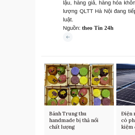
lậu, hàng giả, hàng hóa khô
lượng QLTT Hà Nội đang tiếp
luật.
theo Tin 24h
Nguồn:
Bánh Trung thu
Điện 
handmade bị thả nổi
có phả
chất lượng
kiệm 