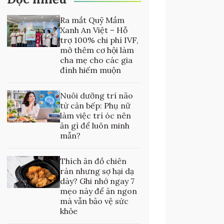
Ra mắt Quỹ Mầm
Xanh An Việt – Hỗ
trợ 100% chi phí IVF,
mở thêm cơ hội làm
cha mẹ cho các gia
đình hiếm muộn
Nuôi dưỡng trí não
từ căn bếp: Phụ nữ
làm việc trí óc nên
ăn gì để luôn minh
mẫn?
Thích ăn đồ chiên
rán nhưng sợ hại dạ
dày? Ghi nhớ ngay 7
mẹo này để ăn ngon
mà vẫn bảo vệ sức
khỏe