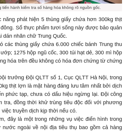
 tiến hành kiểm tra số hàng hóa không rõ nguồn gốc.
c năng phát hiện 5 thùng giấy chứa hơn 300kg thịt
ấp đông. Số thực phẩm tươi sống này được bảo quản
oài dán nhãn chữ Trung Quốc.
có các thùng giấy chứa 6.000 chiếc bánh Trung thu
 ướp; 1275 hộp ngũ cốc, 300 túi hạt dẻ, 300 mì hộp
hàng hóa trên đều không có hóa đơn chứng từ chứng
ội trưởng Đội QLTT số 1, Cục QLTT Hà Nội, trong
00kg thịt lợn là mặt hàng đáng lưu tâm nhất bởi dịch
ến phức tạp, chưa có dấu hiệu ngừng lại. Đội công
m tra, đồng thời khử trùng tiêu độc đối với phương
việc truyền dịch kịp thời nếu có.
m, đây là một trong những vụ việc điển hình trong
 nước ngoài về nội địa tiêu thụ bao gồm cả hàng