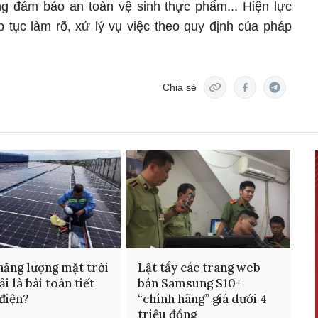
ng đảm bảo an toàn vệ sinh thực phẩm... Hiện lực
 tục làm rõ, xử lý vụ việc theo quy định của pháp
Chia sẻ
năng lượng mặt trời
Lật tẩy các trang web
i là bài toán tiết
bán Samsung S10+
điện?
“chính hãng” giá dưới 4
triệu đồng