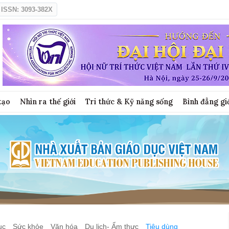
ISSN: 3093-382X
tạo
Nhìn ra thế giới
Tri thức & Kỹ năng sống
Bình đẳng gi
ục
Sức khỏe
Văn hóa
Du lịch- Ẩm thực
Tiêu dùng