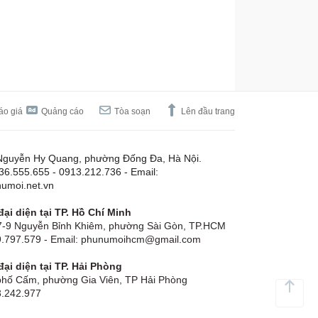
áo giá
Quảng cáo
Tòa soạn
Lên đầu trang
Nguyễn Hy Quang, phường Đống Đa, Hà Nội.
.36.555.655 - 0913.212.736 - Email:
umoi.net.vn
ại diện tại TP. Hồ Chí Minh
-9 Nguyễn Bỉnh Khiêm, phường Sài Gòn, TP.HCM
19.797.579 - Email: phunumoihcm@gmail.com
ại diện tại TP. Hải Phòng
hố Cấm, phường Gia Viên, TP Hải Phòng
3.242.977