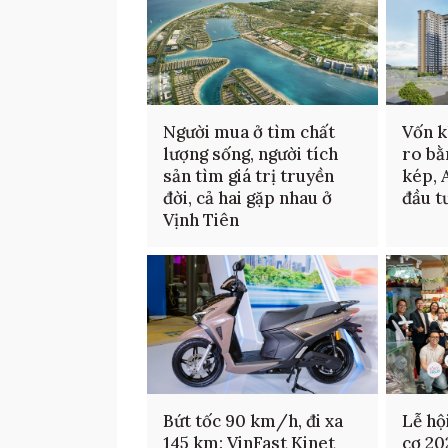
Người mua ở tìm chất
Vốn k
lượng sống, người tích
ro bằ
sản tìm giá trị truyền
kép, 
đời, cả hai gặp nhau ở
đầu t
Vịnh Tiên
Bứt tốc 90 km/h, đi xa
Lễ hộ
145 km: VinFast Kinet
cơ 20