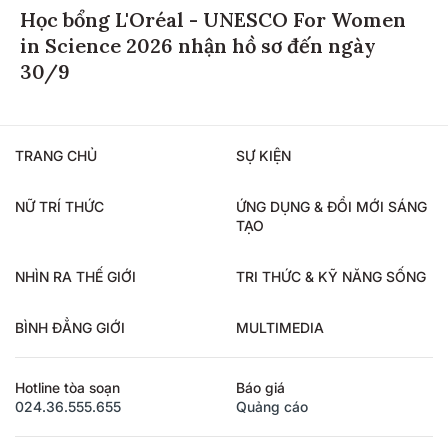
Học bổng L'Oréal - UNESCO For Women
in Science 2026 nhận hồ sơ đến ngày
30/9
TRANG CHỦ
SỰ KIỆN
NỮ TRÍ THỨC
ỨNG DỤNG & ĐỔI MỚI SÁNG
TẠO
NHÌN RA THẾ GIỚI
TRI THỨC & KỸ NĂNG SỐNG
BÌNH ĐẲNG GIỚI
MULTIMEDIA
Hotline tòa soạn
Báo giá
024.36.555.655
Quảng cáo