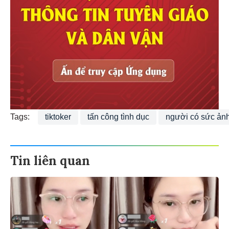
Tags:
tiktoker
tấn công tình dục
người có sức ản
Tin liên quan