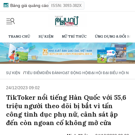
Bảng giá quảng cáo
ISSN: 3093-382X
TRANG CHỦ
SỰ KIỆN
NỮ TRÍ THỨC
ỨNG DỤNG & ĐỔI MỚI
/
SỰ KIỆN
TIÊU ĐIỂM
DIỄN ĐÀN
HOẠT ĐỘNG HỘI
ĐẠI HỘI ĐẠI BIỂU HỘI NỮ 
24/12/2023 09:02
TikToker nổi tiếng Hàn Quốc với 55,6
triệu người theo dõi bị bắt vì tấn
công tình dục phụ nữ, cảnh sát ập
đến còn ngoan cố không mở cửa