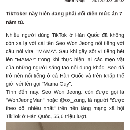
Minh Nhật
24/12/2023 09:02
TikToker này hiện đang phải đối diện mức án 7
năm tù.
Nhiều người dùng TikTok ở Hàn Quốc đã không
còn xa lạ với cái tên Seo Won Jeong nổi tiếng với
câu nói viral "MAMA". Sau khi gây sốt vì tiếng hét
lên "MAMA!" trong khi thực hiện lại các mẹo vặt
của những người sáng tạo nội dung khác, Seo đã
trở nên nổi tiếng ở cả Hàn Quốc và trên khắp thế
giới với tên gọi "Mama Guy".
Tính đến nay, Seo Won Jeong, còn được gọi là
"WonJeongMan" hoặc @ox_zung, là người "được
theo dõi nhiều nhất" trên nền tảng mạng xã hội
TikTok ở Hàn Quốc, 55,6 triệu lượt.