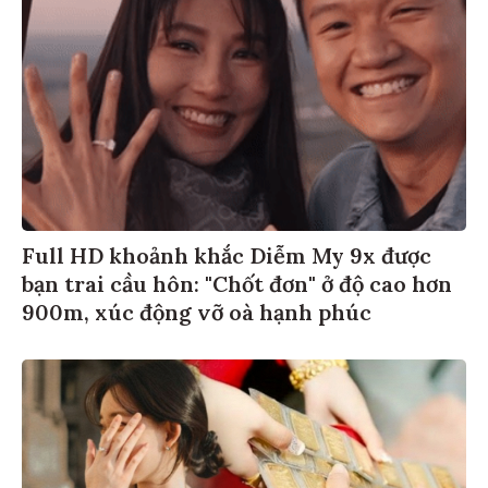
Full HD khoảnh khắc Diễm My 9x được
bạn trai cầu hôn: "Chốt đơn" ở độ cao hơn
900m, xúc động vỡ oà hạnh phúc