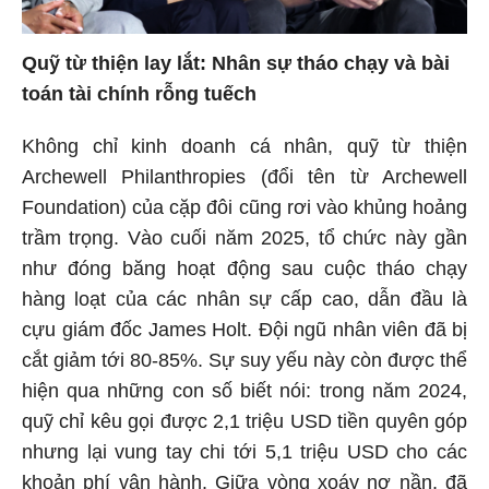
Quỹ từ thiện lay lắt: Nhân sự tháo chạy và bài
toán tài chính rỗng tuếch
Không chỉ kinh doanh cá nhân, quỹ từ thiện
Archewell Philanthropies (đổi tên từ Archewell
Foundation) của cặp đôi cũng rơi vào khủng hoảng
trầm trọng. Vào cuối năm 2025, tổ chức này gần
như đóng băng hoạt động sau cuộc tháo chạy
hàng loạt của các nhân sự cấp cao, dẫn đầu là
cựu giám đốc James Holt. Đội ngũ nhân viên đã bị
cắt giảm tới 80-85%. Sự suy yếu này còn được thể
hiện qua những con số biết nói: trong năm 2024,
quỹ chỉ kêu gọi được 2,1 triệu USD tiền quyên góp
nhưng lại vung tay chi tới 5,1 triệu USD cho các
khoản phí vận hành. Giữa vòng xoáy nợ nần, đã