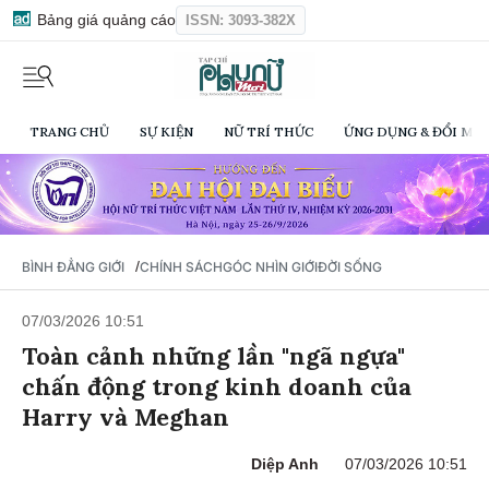
Bảng giá quảng cáo
ISSN: 3093-382X
TRANG CHỦ
SỰ KIỆN
NỮ TRÍ THỨC
ỨNG DỤNG & ĐỔI MỚI
/
BÌNH ĐẲNG GIỚI
CHÍNH SÁCH
GÓC NHÌN GIỚI
ĐỜI SỐNG
07/03/2026 10:51
Toàn cảnh những lần "ngã ngựa"
chấn động trong kinh doanh của
Harry và Meghan
Diệp Anh
07/03/2026 10:51