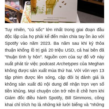
Tuy nhiên, "cú sốc" lớn nhất trong giai đoạn đầu
độc lập của họ phải kể đến màn chia tay ồn ào với
Spotify vào năm 2023. Ba năm sau khi ký thỏa
thuận khổng lồ trị giá 20 triệu USD, cả hai bên đã
"thuận tình ly hôn". Nguồn cơn của sự đổ vỡ này
xuất phát từ việc podcast
Archetypes
của Meghan
không được sản xuất mùa thứ hai. Với vỏn vẹn 13
tập phim được lên sóng, cặp đôi bị đánh giá là
không sản xuất đủ nội dung để nhận trọn vẹn số
tiền khủng. Mọi chuyện còn trở nên ê chề hơn khi
Giám đốc điều hành Spotify, Bill Simmons, công
khai chỉ trích họ là những kẻ lười biếng và "những