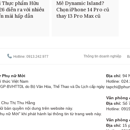
i Thực phẩm Hữu
Mê Dynamic Island?
26 diễn ra với nhiều
Chọn iPhone 14 Pro cũ
n mãi hấp dẫn
thay 13 Pro Max cũ
Thông tin doanh nghiệp
Hotline: 0913.242.977
B
tử Phụ nữ Mới
Địa chỉ:
94 
í thức Việt Nam
Hotline: 024
1/GP-BVHTTDL do Bộ Văn Hóa, Thể Thao và Du Lịch cấp ngày
tapchi@phun
Văn phòng đ
Chu Thị Thu Hằng
Địa chỉ:
Số 7
ữ bản quyền nội dung trên website này.
Hotline: 09
hụ nữ Mới" khi phát hành lại thông tin từ trang web này.
Văn phòng đ
Địa chỉ:
15 p