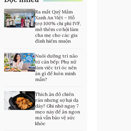
Ra mắt Quỹ Mầm
Xanh An Việt – Hỗ
trợ 100% chi phí IVF,
mở thêm cơ hội làm
cha mẹ cho các gia
đình hiếm muộn
Nuôi dưỡng trí não
từ căn bếp: Phụ nữ
làm việc trí óc nên
ăn gì để luôn minh
mẫn?
Thích ăn đồ chiên
rán nhưng sợ hại dạ
dày? Ghi nhớ ngay 7
mẹo này để ăn ngon
mà vẫn bảo vệ sức
khỏe