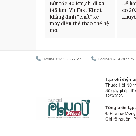
Bứt tốc 90 km/h, đi xa
Lễ hộ
145 km: VinFast Kinet
cơ 20
khẳng định “chất” xe
khuyế
máy điện thể thao thế hệ
mới
Hotline: 024.36.555.655
Hotline: 0919.797.579
Tạp chí điện 
Thuộc Hội Nữ tr
Số giấy phép: 8
12/6/2026.
Tổng biên tập:
® Phụ nữ Mới gi
Ghi rõ nguồn "P