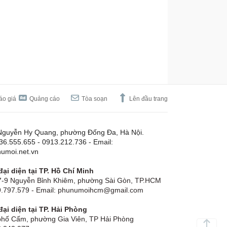
áo giá
Quảng cáo
Tòa soạn
Lên đầu trang
Nguyễn Hy Quang, phường Đống Đa, Hà Nội.
.36.555.655 - 0913.212.736 - Email:
umoi.net.vn
ại diện tại TP. Hồ Chí Minh
-9 Nguyễn Bỉnh Khiêm, phường Sài Gòn, TP.HCM
19.797.579 - Email: phunumoihcm@gmail.com
ại diện tại TP. Hải Phòng
hố Cấm, phường Gia Viên, TP Hải Phòng