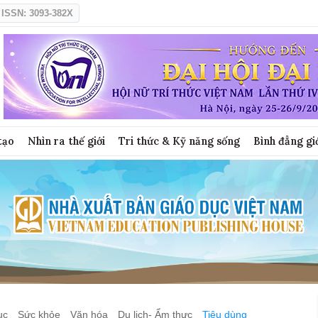
ISSN: 3093-382X
tạo
Nhìn ra thế giới
Tri thức & Kỹ năng sống
Bình đẳng gi
ục
Sức khỏe
Văn hóa
Du lịch- Ẩm thực
Tiêu dùng