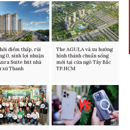
hởi điểm thấp, rủi
The AGULA và xu hướng
ng 0, sinh lợi nhuận
hình thành chuẩn sống
Aura Suite hút nhà
mới tại cửa ngõ Tây Bắc
ư xứ Thanh
TP.HCM