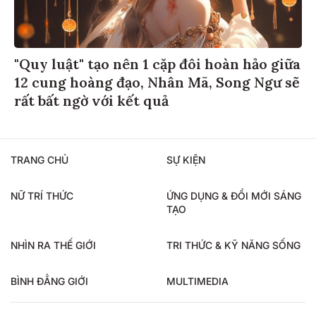
"Quy luật" tạo nên 1 cặp đôi hoàn hảo giữa
12 cung hoàng đạo, Nhân Mã, Song Ngư sẽ
rất bất ngờ với kết quả
TRANG CHỦ
SỰ KIỆN
NỮ TRÍ THỨC
ỨNG DỤNG & ĐỔI MỚI SÁNG
TẠO
NHÌN RA THẾ GIỚI
TRI THỨC & KỸ NĂNG SỐNG
BÌNH ĐẲNG GIỚI
MULTIMEDIA