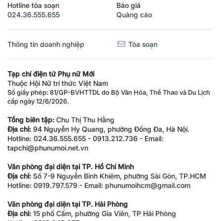
Hotline tòa soạn
Báo giá
024.36.555.655
Quảng cáo
Thông tin doanh nghiệp
Tòa soạn
Tạp chí điện tử Phụ nữ Mới
Thuộc Hội Nữ trí thức Việt Nam
Số giấy phép: 81/GP-BVHTTDL do Bộ Văn Hóa, Thể Thao và Du Lịch
cấp ngày 12/6/2026.
Tổng biên tập:
Chu Thị Thu Hằng
Địa chỉ:
94 Nguyễn Hy Quang, phường Đống Đa, Hà Nội.
Hotline: 024.36.555.655 - 0913.212.736 - Email:
tapchi@phunumoi.net.vn
Văn phòng đại diện tại TP. Hồ Chí Minh
Địa chỉ:
Số 7-9 Nguyễn Bỉnh Khiêm, phường Sài Gòn, TP.HCM
Hotline: 0919.797.579 - Email: phunumoihcm@gmail.com
Văn phòng đại diện tại TP. Hải Phòng
Địa chỉ:
15 phố Cấm, phường Gia Viên, TP Hải Phòng