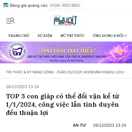
Bảng giá quảng cáo
ISSN: 3093-382X
TRANG CHỦ
SỰ KIỆN
NỮ TRÍ THỨC
ỨNG DỤNG & ĐỔI MỚI
/
TRI THỨC & KỸ NĂNG SỐNG
GIÁO DỤC
SỨC KHỎE
VĂN HÓA
DU LỊCH- Ẩ
26/12/2023 13:24
TOP 3 con giáp có thể đổi vận kể từ
1/1/2024, công việc lẫn tình duyên
đều thuận lợi
AN TƯ
26/12/2023 13:24