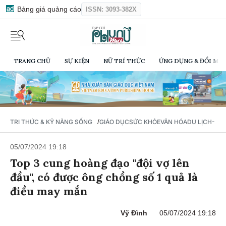
Bảng giá quảng cáo
ISSN: 3093-382X
TRANG CHỦ
SỰ KIỆN
NỮ TRÍ THỨC
ỨNG DỤNG & ĐỔI MỚI
/
TRI THỨC & KỸ NĂNG SỐNG
GIÁO DỤC
SỨC KHỎE
VĂN HÓA
DU LỊCH- Ẩ
05/07/2024 19:18
Top 3 cung hoàng đạo "đội vợ lên
đầu", có được ông chồng số 1 quả là
điều may mắn
Vỹ Đình
05/07/2024 19:18