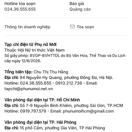
Hotline tòa soạn
Báo giá
024.36.555.655
Quảng cáo
Thông tin doanh nghiệp
Tòa soạn
Tạp chí điện tử Phụ nữ Mới
Thuộc Hội Nữ trí thức Việt Nam
Số giấy phép: 81/GP-BVHTTDL do Bộ Văn Hóa, Thể Thao và Du Lịch
cấp ngày 12/6/2026.
Tổng biên tập:
Chu Thị Thu Hằng
Địa chỉ:
94 Nguyễn Hy Quang, phường Đống Đa, Hà Nội.
Hotline: 024.36.555.655 - 0913.212.736 - Email:
tapchi@phunumoi.net.vn
Văn phòng đại diện tại TP. Hồ Chí Minh
Địa chỉ:
Số 7-9 Nguyễn Bỉnh Khiêm, phường Sài Gòn, TP.HCM
Hotline: 0919.797.579 - Email: phunumoihcm@gmail.com
Văn phòng đại diện tại TP. Hải Phòng
Địa chỉ:
15 phố Cấm, phường Gia Viên, TP Hải Phòng