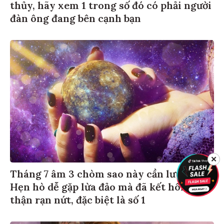
thủy, hãy xem 1 trong số đó có phải người
đàn ông đang bên cạnh bạn
✕
Tháng 7 âm 3 chòm sao này cần lưu ý:
Hẹn hò dễ gặp lừa đảo mà đã kết hôn cẩn
thận rạn nứt, đặc biệt là số 1