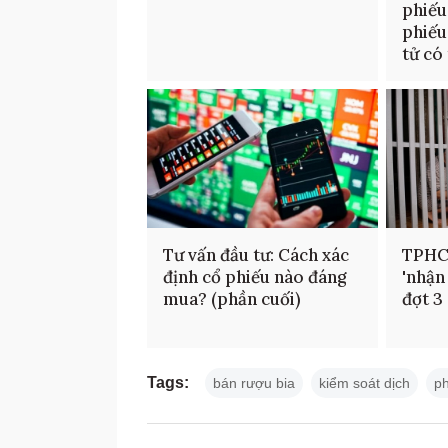
phiếu
phiếu
tử có
Tư vấn đầu tư: Cách xác
TPHC
định cổ phiếu nào đáng
'nhận
mua? (phần cuối)
đợt 3
Tags:
bán rượu bia
kiểm soát dịch
p