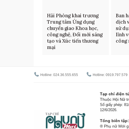
Hải Phòng khai trương
Ban h
Trung tâm Ứng dụng
dịch 
chuyển giao Khoa học,
sử dụ
công nghệ, Đổi mới sáng
lĩnh 
tạo và Xúc tiến thương
công 
mại
Hotline: 024.36.555.655
Hotline: 0919.797.579
Tạp chí điện 
Thuộc Hội Nữ tr
Số giấy phép: 8
12/6/2026.
Tổng biên tập:
® Phụ nữ Mới gi