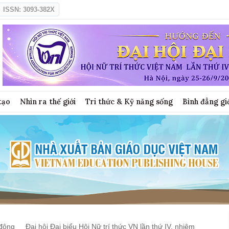
ISSN: 3093-382X
tạo
Nhìn ra thế giới
Tri thức & Kỹ năng sống
Bình đẳng gi
động
Đại hội Đại biểu Hội Nữ trí thức VN lần thứ IV, nhiệm