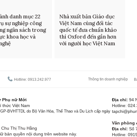
ành danh mục 22
Nhà xuất bản Giáo dục
vụ sự nghiệp công
Việt Nam cùng đối tác
ng ngân sách trong
quốc tế đưa chuẩn khảo
vực khoa học và
thí Oxford đến gần hơn
nghệ
với người học Việt Nam
Thông tin doanh nghiệp
Hotline: 0913.242.977
B
tử Phụ nữ Mới
Địa chỉ:
94 
í thức Việt Nam
Hotline: 024
1/GP-BVHTTDL do Bộ Văn Hóa, Thể Thao và Du Lịch cấp ngày
tapchi@phun
Văn phòng đ
Chu Thị Thu Hằng
Địa chỉ:
Số 7
ữ bản quyền nội dung trên website này.
Hotline: 09