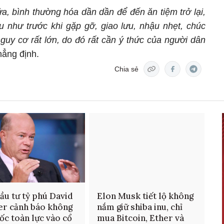
, bình thường hóa dần dần để đến ăn tiệm trở lại,
u như trước khi gặp gỡ, giao lưu, nhậu nhẹt, chúc
guy cơ rất lớn, do đó rất cần ý thức của người dân
ẳng định.
Chia sẻ
ầu tư tỷ phú David
Elon Musk tiết lộ không
r cảnh báo không
nắm giữ shiba inu, chỉ
ốc toàn lực vào cổ
mua Bitcoin, Ether và