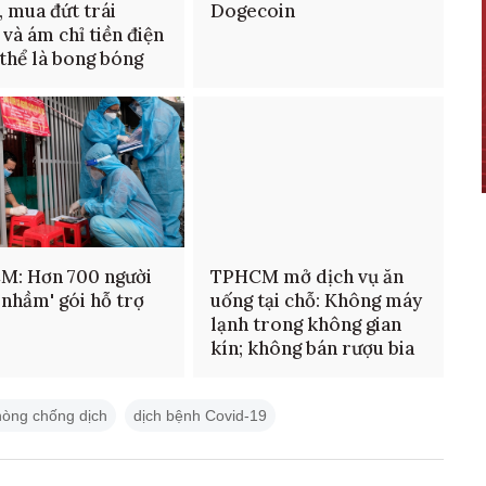
, mua đứt trái
Dogecoin
 và ám chỉ tiền điện
 thể là bong bóng
M: Hơn 700 người
TPHCM mở dịch vụ ăn
 nhầm' gói hỗ trợ
uống tại chỗ: Không máy
lạnh trong không gian
kín; không bán rượu bia
hòng chống dịch
dịch bệnh Covid-19