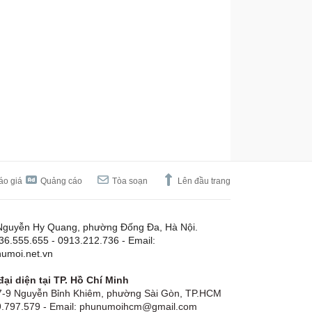
áo giá
Quảng cáo
Tòa soạn
Lên đầu trang
Nguyễn Hy Quang, phường Đống Đa, Hà Nội.
.36.555.655 - 0913.212.736 - Email:
umoi.net.vn
ại diện tại TP. Hồ Chí Minh
-9 Nguyễn Bỉnh Khiêm, phường Sài Gòn, TP.HCM
19.797.579 - Email: phunumoihcm@gmail.com