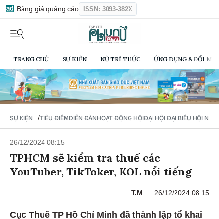
Bảng giá quảng cáo
ISSN: 3093-382X
TRANG CHỦ
SỰ KIỆN
NỮ TRÍ THỨC
ỨNG DỤNG & ĐỔI MỚI
/
SỰ KIỆN
TIÊU ĐIỂM
DIỄN ĐÀN
HOẠT ĐỘNG HỘI
ĐẠI HỘI ĐẠI BIỂU HỘI NỮ 
26/12/2024 08:15
TPHCM sẽ kiểm tra thuế các
YouTuber, TikToker, KOL nổi tiếng
T.M
26/12/2024 08:15
Cục Thuế TP Hồ Chí Minh đã thành lập tổ khai