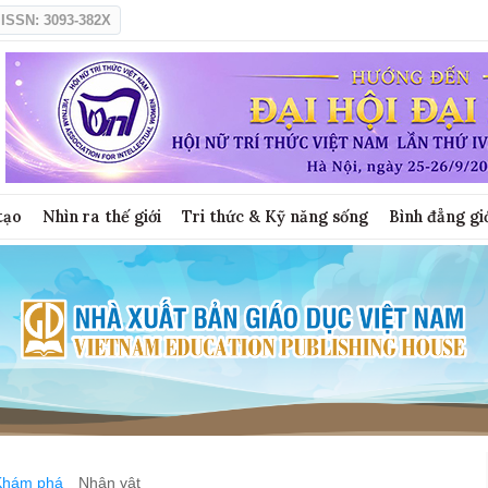
ISSN: 3093-382X
tạo
Nhìn ra thế giới
Tri thức & Kỹ năng sống
Bình đẳng gi
Khám phá
Nhân vật