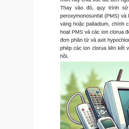
Thay vào đó, quy trình s
peroxymonosunfat (PMS) và ka
vàng hoặc palladium, chính cá
hoạt PMS và các ion clorua để
đơn phân tử và axit hypochlo
phép các ion clorua liên kết
hồi.