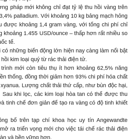
g pháp mới không chỉ đạt tỷ lệ thu hồi vàng trên
3,4% palladium. Với khoảng 10 kg bảng mạch hỏng
thu được khoảng 1,4 gram vàng, với tổng chi phí chỉ
 khoảng 1.455 USD/ounce – thấp hơn rất nhiều so
uốc tế.
ới có những biến động lớn hiện nay càng làm nổi bật
hồi kim loại quý từ rác thải điện tử.
y trình mới còn tiêu thụ ít hơn khoảng 62,5% năng
yền thống, đồng thời giảm hơn 93% chi phí hóa chất
xyanua. Lượng chất thải thứ cấp, như bùn độc hại,
Sau khi lọc, các kim loại hòa tan có thể được thu
 tinh chế đơn giản để tạo ra vàng có độ tinh khiết
ng bố trên tạp chí khoa học uy tín Angewandte
 mở ra triển vọng mới cho việc tái chế rác thải điện
oàn và bền vững hơn.