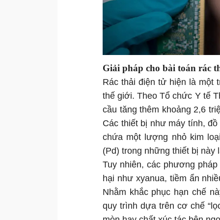
Giải pháp cho bài toán rác th
Rác thải điện tử hiện là một 
thế giới. Theo Tổ chức Y tế T
cầu tăng thêm khoảng 2,6 triệ
Các thiết bị như máy tính, đồ 
chứa một lượng nhỏ kim loại
(Pd) trong những thiết bị này 
Tuy nhiên, các phương pháp 
hại như xyanua, tiềm ẩn nhiề
Nhằm khắc phục hạn chế này
quy trình dựa trên cơ chế “l
mòn hay chất xúc tác bên ngo