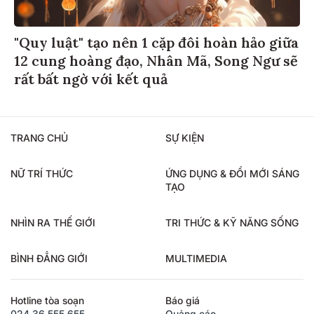
"Quy luật" tạo nên 1 cặp đôi hoàn hảo giữa
12 cung hoàng đạo, Nhân Mã, Song Ngư sẽ
rất bất ngờ với kết quả
TRANG CHỦ
SỰ KIỆN
NỮ TRÍ THỨC
ỨNG DỤNG & ĐỔI MỚI SÁNG
TẠO
NHÌN RA THẾ GIỚI
TRI THỨC & KỸ NĂNG SỐNG
BÌNH ĐẲNG GIỚI
MULTIMEDIA
Hotline tòa soạn
Báo giá
024.36.555.655
Quảng cáo