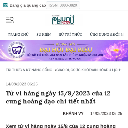
Bảng giá quảng cáo
ISSN: 3093-382X
TRANG CHỦ
SỰ KIỆN
NỮ TRÍ THỨC
ỨNG DỤNG & ĐỔI MỚI
/
TRI THỨC & KỸ NĂNG SỐNG
GIÁO DỤC
SỨC KHỎE
VĂN HÓA
DU LỊCH- Ẩ
14/08/2023 06:25
Tử vi hàng ngày 15/8/2023 của 12
cung hoàng đạo chi tiết nhất
KHÁNH VY
14/08/2023 06:25
Xem tử vi hàng ngày 15/8 của 12 cung hoàng