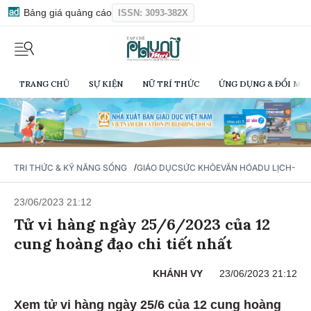
Bảng giá quảng cáo
ISSN: 3093-382X
TRANG CHỦ
SỰ KIỆN
NỮ TRÍ THỨC
ỨNG DỤNG & ĐỔI MỚI
/
TRI THỨC & KỸ NĂNG SỐNG
GIÁO DỤC
SỨC KHỎE
VĂN HÓA
DU LỊCH- Ẩ
23/06/2023 21:12
Tử vi hàng ngày 25/6/2023 của 12
cung hoàng đạo chi tiết nhất
KHÁNH VY
23/06/2023 21:12
Xem tử vi hàng ngày 25/6 của 12 cung hoàng