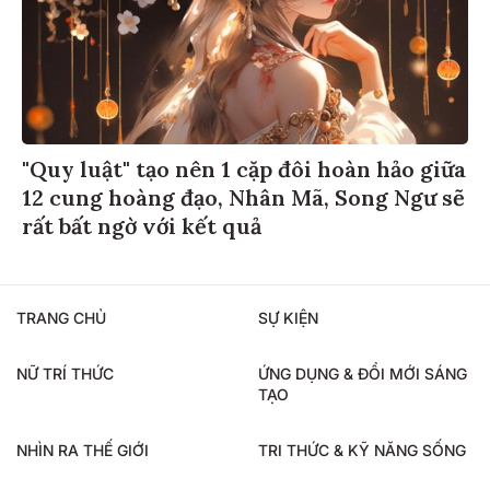
"Quy luật" tạo nên 1 cặp đôi hoàn hảo giữa
12 cung hoàng đạo, Nhân Mã, Song Ngư sẽ
rất bất ngờ với kết quả
TRANG CHỦ
SỰ KIỆN
NỮ TRÍ THỨC
ỨNG DỤNG & ĐỔI MỚI SÁNG
TẠO
NHÌN RA THẾ GIỚI
TRI THỨC & KỸ NĂNG SỐNG