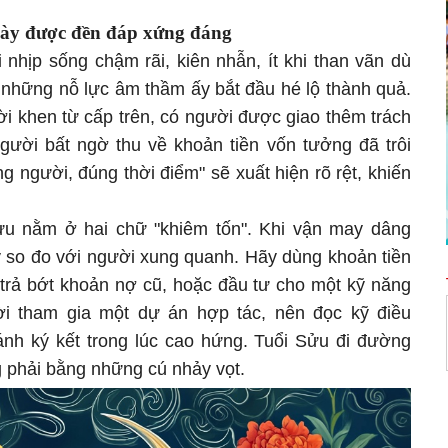
gày được đền đáp xứng đáng
nhịp sống chậm rãi, kiên nhẫn, ít khi than vãn dù
 những nỗ lực âm thầm ấy bắt đầu hé lộ thành quả.
i khen từ cấp trên, có người được giao thêm trách
gười bất ngờ thu về khoản tiền vốn tưởng đã trôi
 người, đúng thời điểm" sẽ xuất hiện rõ rệt, khiến
ửu nằm ở hai chữ "khiêm tốn". Khi vận may dâng
y so đo với người xung quanh. Hãy dùng khoản tiền
 trả bớt khoản nợ cũ, hoặc đầu tư cho một kỹ năng
i tham gia một dự án hợp tác, nên đọc kỹ điều
ránh ký kết trong lúc cao hứng. Tuổi Sửu đi đường
 phải bằng những cú nhảy vọt.