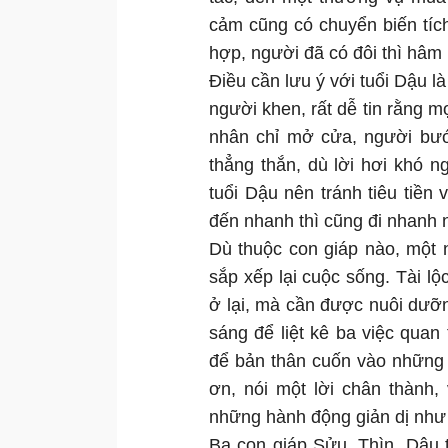
cảm cũng có chuyển biến tíc
hợp, người đã có đôi thì hâm
Điều cần lưu ý với tuổi Dậu l
người khen, rất dễ tin rằng 
nhân chỉ mở cửa, người bướ
thẳng thắn, dù lời hơi khó n
tuổi Dậu nên tránh tiêu tiền
đến nhanh thì cũng đi nhanh 
Dù thuộc con giáp nào, một 
sắp xếp lại cuộc sống. Tài lộ
ở lại, mà cần được nuôi dưỡn
sáng để liệt kê ba việc quan
để bản thân cuốn vào những 
ơn, nói một lời chân thành,
những hành động giản dị như
Ba con giáp Sửu, Thìn, Dậu 