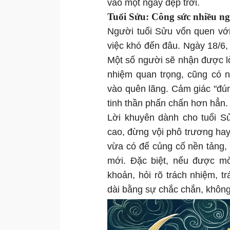
vào một ngày đẹp trời.
Tuổi Sửu: Công sức nhiều n
Người tuổi Sửu vốn quen với 
việc khó đến đâu. Ngày 18/6,
Một số người sẽ nhận được lờ
nhiệm quan trọng, cũng có n
vào quên lãng. Cảm giác "đúng
tinh thần phấn chấn hơn hẳn.
Lời khuyên dành cho tuổi S
cao, đừng vội phô trương ha
vừa có để củng cố nền tảng,
mới. Đặc biệt, nếu được mờ
khoản, hỏi rõ trách nhiệm, t
dài bằng sự chắc chắn, không