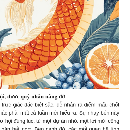
hội, được quý nhân nâng đỡ
 trực giác đặc biệt sắc, dễ nhận ra điểm mấu chốt
hác phải mất cả tuần mới hiểu ra. Sự nhạy bén này
ơ hội đúng lúc, từ một dự án nhỏ, một lời mời cộng
 bán bất ngờ. Bên cạnh đó, các mối quan hệ tình