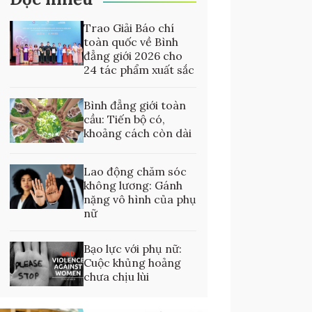
Trao Giải Báo chí
toàn quốc về Bình
đẳng giới 2026 cho
24 tác phẩm xuất sắc
Bình đẳng giới toàn
cầu: Tiến bộ có,
khoảng cách còn dài
Lao động chăm sóc
không lương: Gánh
nặng vô hình của phụ
nữ
Bạo lực với phụ nữ:
Cuộc khủng hoảng
chưa chịu lùi