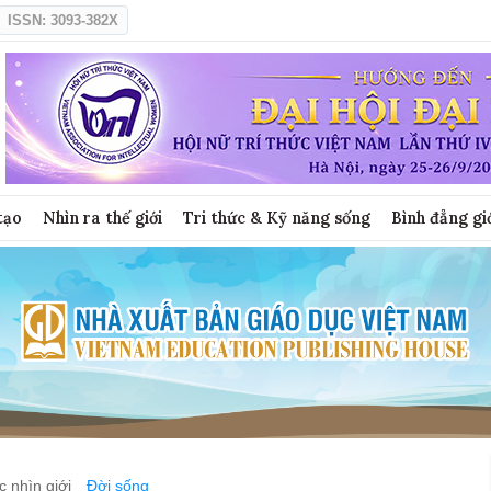
ISSN: 3093-382X
tạo
Nhìn ra thế giới
Tri thức & Kỹ năng sống
Bình đẳng gi
 nhìn giới
Đời sống