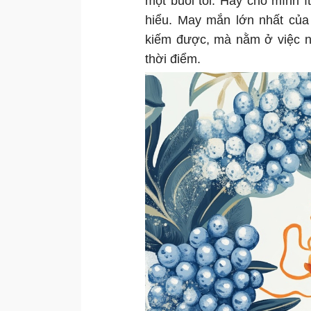
một buổi tối. Hãy cho mình í
hiểu. May mắn lớn nhất của 
kiếm được, mà nằm ở việc nhì
thời điểm.