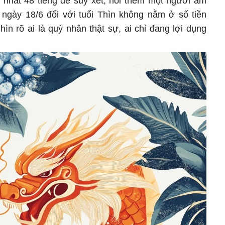
t nhất 48 tiếng để suy xét, hỏi thêm một người am
ngày 18/6 đối với tuổi Thìn không nằm ở số tiền
n rõ ai là quý nhân thật sự, ai chỉ đang lợi dụng