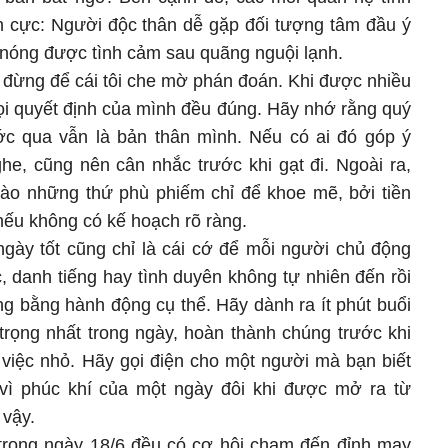
h cực: Người độc thân dễ gặp đối tượng tâm đầu ý
 nóng được tình cảm sau quãng nguội lạnh.
à đừng để cái tôi che mờ phán đoán. Khi được nhiều
mọi quyết định của mình đều đúng. Hãy nhớ rằng quý
c qua vẫn là bản thân mình. Nếu có ai đó góp ý
ghe, cũng nên cân nhắc trước khi gạt đi. Ngoài ra,
 vào những thứ phù phiếm chỉ để khoe mẽ, bởi tiền
nếu không có kế hoạch rõ ràng.
ngày tốt cũng chỉ là cái cớ để mỗi người chủ động
c, danh tiếng hay tình duyên không tự nhiên đến rồi
g bằng hành động cụ thể. Hãy dành ra ít phút buổi
 trọng nhất trong ngày, hoàn thành chúng trước khi
việc nhỏ. Hãy gọi điện cho một người mà bạn biết
 vì phúc khí của một ngày đôi khi được mở ra từ
 vậy.
trong ngày 18/6 đều có cơ hội chạm đến đỉnh may