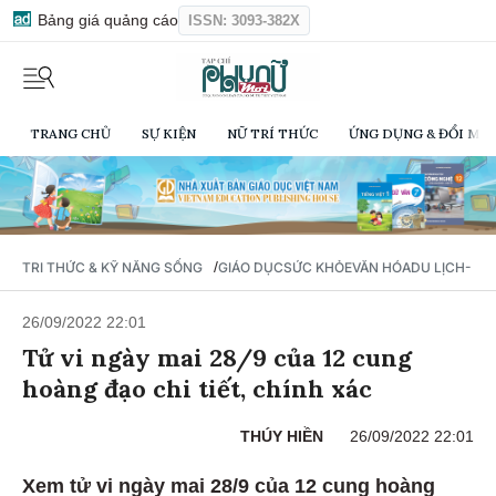
Bảng giá quảng cáo
ISSN: 3093-382X
TRANG CHỦ
SỰ KIỆN
NỮ TRÍ THỨC
ỨNG DỤNG & ĐỔI MỚI
/
TRI THỨC & KỸ NĂNG SỐNG
GIÁO DỤC
SỨC KHỎE
VĂN HÓA
DU LỊCH- Ẩ
26/09/2022 22:01
Tử vi ngày mai 28/9 của 12 cung
hoàng đạo chi tiết, chính xác
THÚY HIỀN
26/09/2022 22:01
Xem tử vi ngày mai 28/9 của 12 cung hoàng