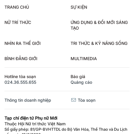
TRANG CHỦ
SỰ KIỆN
NỮ TRÍ THỨC
ỨNG DỤNG & ĐỔI MỚI SÁNG
TẠO
NHÌN RA THẾ GIỚI
TRI THỨC & KỸ NĂNG SỐNG
BÌNH ĐẲNG GIỚI
MULTIMEDIA
Hotline tòa soạn
Báo giá
024.36.555.655
Quảng cáo
Thông tin doanh nghiệp
Tòa soạn
Tạp chí điện tử Phụ nữ Mới
Thuộc Hội Nữ trí thức Việt Nam
Số giấy phép: 81/GP-BVHTTDL do Bộ Văn Hóa, Thể Thao và Du Lịch