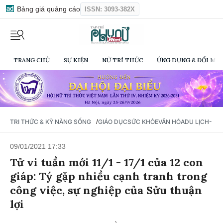
Bảng giá quảng cáo
ISSN: 3093-382X
TRANG CHỦ
SỰ KIỆN
NỮ TRÍ THỨC
ỨNG DỤNG & ĐỔI MỚI
/
TRI THỨC & KỸ NĂNG SỐNG
GIÁO DỤC
SỨC KHỎE
VĂN HÓA
DU LỊCH- Ẩ
09/01/2021 17:33
Tử vi tuần mới 11/1 - 17/1 của 12 con
giáp: Tý gặp nhiều cạnh tranh trong
công việc, sự nghiệp của Sửu thuận
lợi