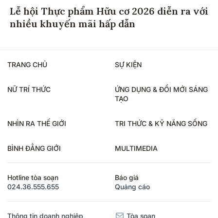
Lễ hội Thực phẩm Hữu cơ 2026 diễn ra với
nhiều khuyến mãi hấp dẫn
TRANG CHỦ
SỰ KIỆN
NỮ TRÍ THỨC
ỨNG DỤNG & ĐỔI MỚI SÁNG
TẠO
NHÌN RA THẾ GIỚI
TRI THỨC & KỸ NĂNG SỐNG
BÌNH ĐẲNG GIỚI
MULTIMEDIA
Hotline tòa soạn
Báo giá
024.36.555.655
Quảng cáo
Thông tin doanh nghiệp
Tòa soạn