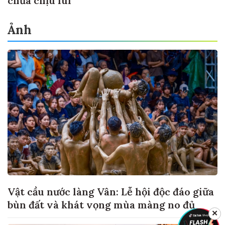
chưa chịu lùi
Ảnh
Vật cầu nước làng Vân: Lễ hội độc đáo giữa
bùn đất và khát vọng mùa màng no đủ
✕