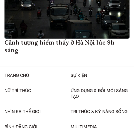
Cảnh tượng hiếm thấy ở Hà Nội lúc 9h
sáng
TRANG CHỦ
SỰ KIỆN
NỮ TRÍ THỨC
ỨNG DỤNG & ĐỔI MỚI SÁNG
TẠO
NHÌN RA THẾ GIỚI
TRI THỨC & KỸ NĂNG SỐNG
BÌNH ĐẲNG GIỚI
MULTIMEDIA