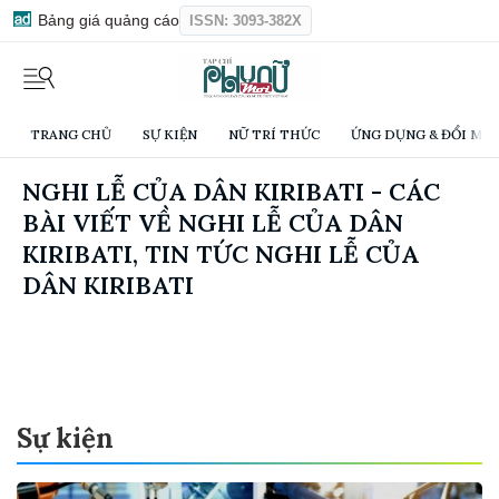
Bảng giá quảng cáo
ISSN: 3093-382X
TRANG CHỦ
SỰ KIỆN
NỮ TRÍ THỨC
ỨNG DỤNG & ĐỔI MỚI
NGHI LỄ CỦA DÂN KIRIBATI - CÁC
BÀI VIẾT VỀ NGHI LỄ CỦA DÂN
KIRIBATI, TIN TỨC NGHI LỄ CỦA
DÂN KIRIBATI
Sự kiện