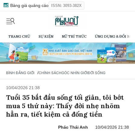
Bảng giá quảng cáo
ISSN: 3093-382X
TRANG CHỦ
SỰ KIỆN
NỮ TRÍ THỨC
ỨNG DỤNG & ĐỔI MỚI
/
BÌNH ĐẲNG GIỚI
CHÍNH SÁCH
GÓC NHÌN GIỚI
ĐỜI SỐNG
10/04/2026 21:38
Tuổi 35 bắt đầu sống tối giản, tôi bớt
mua 5 thứ này: Thấy đời nhẹ nhõm
hẳn ra, tiết kiệm cả đống tiền
Phác Thái Anh
10/04/2026 21:38