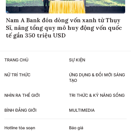
​​​​​​​Nam A Bank đón dòng vốn xanh từ Thụy
Sĩ, nâng tổng quy mô huy động vốn quốc
tế gần 350 triệu USD
TRANG CHỦ
SỰ KIỆN
NỮ TRÍ THỨC
ỨNG DỤNG & ĐỔI MỚI SÁNG
TẠO
NHÌN RA THẾ GIỚI
TRI THỨC & KỸ NĂNG SỐNG
BÌNH ĐẲNG GIỚI
MULTIMEDIA
Hotline tòa soạn
Báo giá