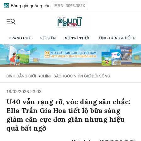
Bảng giá quảng cáo
ISSN: 3093-382X
TRANG CHỦ
SỰ KIỆN
NỮ TRÍ THỨC
ỨNG DỤNG & ĐỔI MỚI
/
BÌNH ĐẲNG GIỚI
CHÍNH SÁCH
GÓC NHÌN GIỚI
ĐỜI SỐNG
19/02/2026 23:03
U40 vẫn rạng rỡ, vóc dáng săn chắc:
Ella Trần Gia Hoa tiết lộ bữa sáng
giảm cân cực đơn giản nhưng hiệu
quả bất ngờ