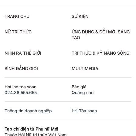
TRANG CHỦ
SỰ KIỆN
NỮ TRÍ THỨC
ỨNG DỤNG & ĐỔI MỚI SÁNG
TẠO
NHÌN RA THẾ GIỚI
TRI THỨC & KỸ NĂNG SỐNG
BÌNH ĐẲNG GIỚI
MULTIMEDIA
Hotline tòa soạn
Báo giá
024.36.555.655
Quảng cáo
Thông tin doanh nghiệp
Tòa soạn
Tạp chí điện tử Phụ nữ Mới
Thuộc Hội Nữ trí thức Việt Nam