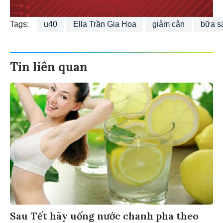
Tags:
u40
Ella Trần Gia Hoa
giảm cân
bữa s
Tin liên quan
Sau Tết hãy uống nước chanh pha theo