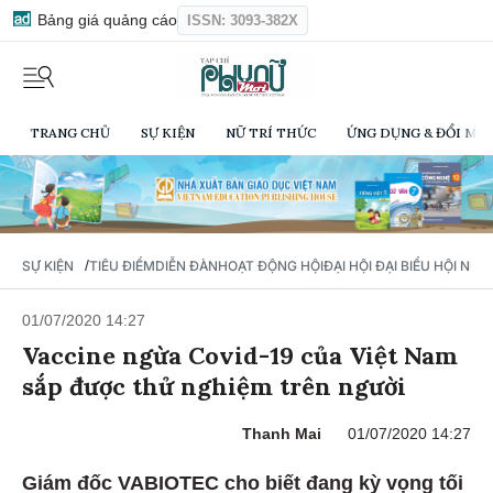
Bảng giá quảng cáo
ISSN: 3093-382X
TRANG CHỦ
SỰ KIỆN
NỮ TRÍ THỨC
ỨNG DỤNG & ĐỔI MỚI
/
SỰ KIỆN
TIÊU ĐIỂM
DIỄN ĐÀN
HOẠT ĐỘNG HỘI
ĐẠI HỘI ĐẠI BIỂU HỘI NỮ 
01/07/2020 14:27
Vaccine ngừa Covid-19 của Việt Nam
sắp được thử nghiệm trên người
Thanh Mai
01/07/2020 14:27
Giám đốc VABIOTEC cho biết đang kỳ vọng tối