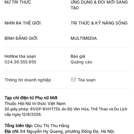
NỮ TRÍ THỨC
ỨNG DỤNG & ĐỔI MỚI SÁNG
TẠO
NHÌN RA THẾ GIỚI
TRI THỨC & KỸ NĂNG SỐNG
BÌNH ĐẲNG GIỚI
MULTIMEDIA
Hotline tòa soạn
Báo giá
024.36.555.655
Quảng cáo
Thông tin doanh nghiệp
Tòa soạn
Tạp chí điện tử Phụ nữ Mới
Thuộc Hội Nữ trí thức Việt Nam
Số giấy phép: 81/GP-BVHTTDL do Bộ Văn Hóa, Thể Thao và Du Lịch
cấp ngày 12/6/2026.
Tổng biên tập:
Chu Thị Thu Hằng
Địa chỉ:
94 Nguyễn Hy Quang, phường Đống Đa, Hà Nội.