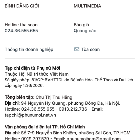
BÌNH ĐẲNG GIỚI
MULTIMEDIA
Hotline tòa soạn
Báo giá
024.36.555.655
Quảng cáo
Thông tin doanh nghiệp
Tòa soạn
Tạp chí điện tử Phụ nữ Mới
Thuộc Hội Nữ trí thức Việt Nam
Số giấy phép: 81/GP-BVHTTDL do Bộ Văn Hóa, Thể Thao và Du Lịch
cấp ngày 12/6/2026.
Tổng biên tập:
Chu Thị Thu Hằng
Địa chỉ:
94 Nguyễn Hy Quang, phường Đống Đa, Hà Nội.
Hotline: 024.36.555.655 - 0913.212.736 - Email:
tapchi@phunumoi.net.vn
Văn phòng đại diện tại TP. Hồ Chí Minh
Địa chỉ:
Số 7-9 Nguyễn Bỉnh Khiêm, phường Sài Gòn, TP.HCM
Hotline: 0919.797.579 - Email: phunumoihcm@gmail.com