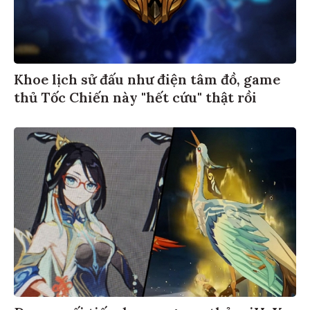
Khoe lịch sử đấu như điện tâm đồ, game
thủ Tốc Chiến này "hết cứu" thật rồi