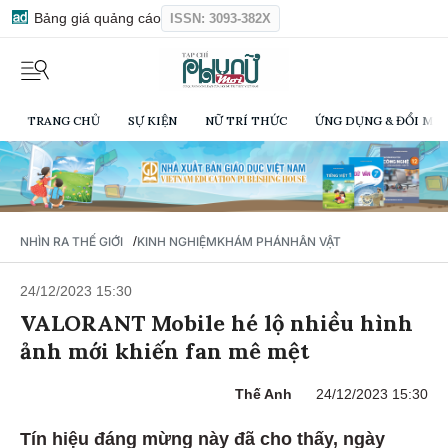
Bảng giá quảng cáo
ISSN: 3093-382X
TRANG CHỦ
SỰ KIỆN
NỮ TRÍ THỨC
ỨNG DỤNG & ĐỔI MỚI
/
NHÌN RA THẾ GIỚI
KINH NGHIỆM
KHÁM PHÁ
NHÂN VẬT
24/12/2023 15:30
VALORANT Mobile hé lộ nhiều hình
ảnh mới khiến fan mê mệt
Thế Anh
24/12/2023 15:30
Tín hiệu đáng mừng này đã cho thấy, ngày