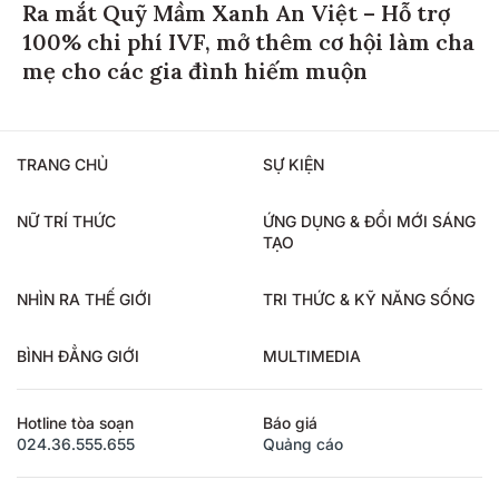
Ra mắt Quỹ Mầm Xanh An Việt – Hỗ trợ
100% chi phí IVF, mở thêm cơ hội làm cha
mẹ cho các gia đình hiếm muộn
TRANG CHỦ
SỰ KIỆN
NỮ TRÍ THỨC
ỨNG DỤNG & ĐỔI MỚI SÁNG
TẠO
NHÌN RA THẾ GIỚI
TRI THỨC & KỸ NĂNG SỐNG
BÌNH ĐẲNG GIỚI
MULTIMEDIA
Hotline tòa soạn
Báo giá
024.36.555.655
Quảng cáo