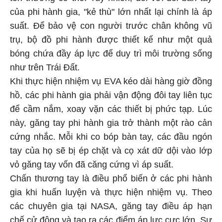
của phi hành gia, "kẻ thù" lớn nhất lại chính là áp
suất. Để bảo vệ con người trước chân không vũ
trụ, bộ đồ phi hành được thiết kế như một quả
bóng chứa đầy áp lực để duy trì môi trường sống
như trên Trái Đất.
Khi thực hiện nhiệm vụ EVA kéo dài hàng giờ đồng
hồ, các phi hành gia phải vận động đôi tay liên tục
để cầm nắm, xoay vặn các thiết bị phức tạp. Lúc
này, găng tay phi hành gia trở thành một rào cản
cứng nhắc. Mỗi khi co bóp bàn tay, các đầu ngón
tay của họ sẽ bị ép chặt và cọ xát dữ dội vào lớp
vỏ găng tay vốn đã căng cứng vì áp suất.
Chấn thương tay là điều phổ biến ở các phi hành
gia khi huấn luyện và thực hiện nhiệm vụ. Theo
các chuyên gia tại NASA, găng tay điều áp hạn
chế cử động và tạo ra các điểm áp lực cực lớn. Sự