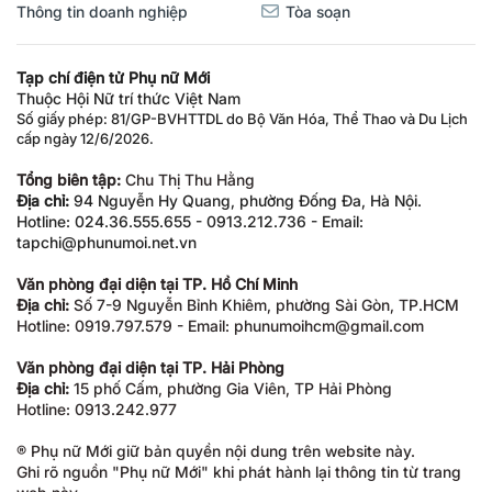
Thông tin doanh nghiệp
Tòa soạn
Tạp chí điện tử Phụ nữ Mới
Thuộc Hội Nữ trí thức Việt Nam
Số giấy phép: 81/GP-BVHTTDL do Bộ Văn Hóa, Thể Thao và Du Lịch
cấp ngày 12/6/2026.
Tổng biên tập:
Chu Thị Thu Hằng
Địa chỉ:
94 Nguyễn Hy Quang, phường Đống Đa, Hà Nội.
Hotline: 024.36.555.655 - 0913.212.736 - Email:
tapchi@phunumoi.net.vn
Văn phòng đại diện tại TP. Hồ Chí Minh
Địa chỉ:
Số 7-9 Nguyễn Bỉnh Khiêm, phường Sài Gòn, TP.HCM
Hotline: 0919.797.579 - Email: phunumoihcm@gmail.com
Văn phòng đại diện tại TP. Hải Phòng
Địa chỉ:
15 phố Cấm, phường Gia Viên, TP Hải Phòng
Hotline: 0913.242.977
® Phụ nữ Mới giữ bản quyền nội dung trên website này.
Ghi rõ nguồn "Phụ nữ Mới" khi phát hành lại thông tin từ trang
web này.