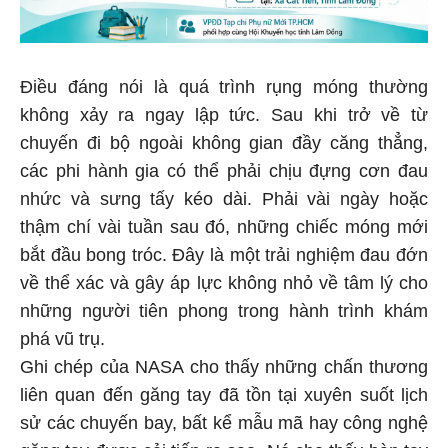
Điều đáng nói là quá trình rụng móng thường
không xảy ra ngay lập tức. Sau khi trở về từ
chuyến đi bộ ngoài không gian đầy căng thẳng,
các phi hành gia có thể phải chịu đựng cơn đau
nhức và sưng tấy kéo dài. Phải vài ngày hoặc
thậm chí vài tuần sau đó, những chiếc móng mới
bắt đầu bong tróc. Đây là một trải nghiệm đau đớn
về thể xác và gây áp lực không nhỏ về tâm lý cho
những người tiên phong trong hành trình khám
phá vũ trụ.
Ghi chép của NASA cho thấy những chấn thương
liên quan đến găng tay đã tồn tại xuyên suốt lịch
sử các chuyến bay, bất kể mẫu mã hay công nghệ
găng tay được cải tiến ra sao. Nó cho thấy bàn tay