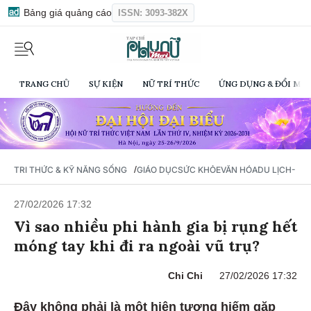
Bảng giá quảng cáo
ISSN: 3093-382X
TRANG CHỦ
SỰ KIỆN
NỮ TRÍ THỨC
ỨNG DỤNG & ĐỔI MỚI
/
TRI THỨC & KỸ NĂNG SỐNG
GIÁO DỤC
SỨC KHỎE
VĂN HÓA
DU LỊCH- Ẩ
27/02/2026 17:32
Vì sao nhiều phi hành gia bị rụng hết
móng tay khi đi ra ngoài vũ trụ?
Chi Chi
27/02/2026 17:32
Đây không phải là một hiện tượng hiếm gặp