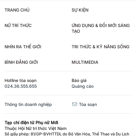
TRANG CHỦ
SỰ KIỆN
NỮ TRÍ THỨC
ỨNG DỤNG & ĐỔI MỚI SÁNG
TẠO
NHÌN RA THẾ GIỚI
TRI THỨC & KỸ NĂNG SỐNG
BÌNH ĐẲNG GIỚI
MULTIMEDIA
Hotline tòa soạn
Báo giá
024.36.555.655
Quảng cáo
Thông tin doanh nghiệp
Tòa soạn
Tạp chí điện tử Phụ nữ Mới
Thuộc Hội Nữ trí thức Việt Nam
Số giấy phép: 81/GP-BVHTTDL do Bộ Văn Hóa, Thể Thao và Du Lịch