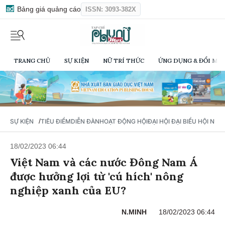
Bảng giá quảng cáo
ISSN: 3093-382X
TRANG CHỦ
SỰ KIỆN
NỮ TRÍ THỨC
ỨNG DỤNG & ĐỔI MỚI
/
SỰ KIỆN
TIÊU ĐIỂM
DIỄN ĐÀN
HOẠT ĐỘNG HỘI
ĐẠI HỘI ĐẠI BIỂU HỘI NỮ 
18/02/2023 06:44
Việt Nam và các nước Đông Nam Á
được hưởng lợi từ 'cú hích' nông
nghiệp xanh của EU?
N.MINH
18/02/2023 06:44