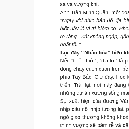
sa và vượng khí.
Anh Trần Minh Quân, một doa
“
Ngay khi nhìn bản đồ địa hì
biết đây là vị trí hiếm có. Ph
rõ ràng - đất không ngập, gầ
nhất rồi.
”
Lực đẩy
“
Nhân hòa
”
biến k
Nếu “thiên thời”, “địa lợi” là
dòng chảy cuồn cuộn trên bề
phía Tây Bắc. Giờ đây, Hóc 
triển. Trái lại, nơi này đan
những dự án xương sống mang
Sự xuất hiện của đường Vàn
nhịp cầu nối nhịp tương lai,
ngõ giao thương không khoản
thịnh vượng sẽ bám rễ và đâm