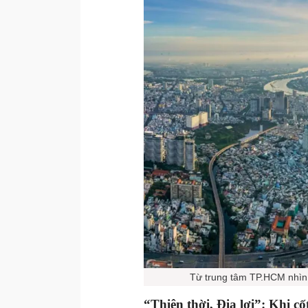
Từ trung tâm TP.HCM nhìn v
“
Thiên thời, Địa lợi
”
: Khi c