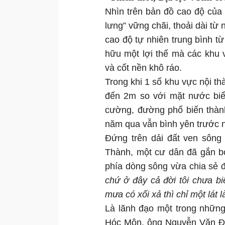
Nhìn trên bản đồ cao độ của
lưng” vững chãi, thoải dài từ
cao độ tự nhiên trung bình t
hữu một lợi thế mà các khu
và cốt nền khô ráo.
Trong khi 1 số khu vực nội th
đến 2m so với mặt nước biển
cường, đường phố biến thành
năm qua vẫn bình yên trước 
Đứng trên dải đất ven sôn
Thành, một cư dân đã gắn bó
phía dòng sông vừa chia sẻ 
chứ ở đây cả đời tôi chưa bi
mưa có xối xả thì chỉ một lát l
Là lãnh đạo một trong nhữn
Hóc Môn, ông Nguyễn Văn Đực