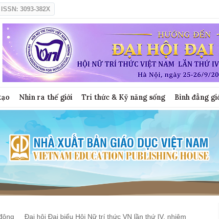
ISSN: 3093-382X
tạo
Nhìn ra thế giới
Tri thức & Kỹ năng sống
Bình đẳng gi
động
Đại hội Đại biểu Hội Nữ trí thức VN lần thứ IV, nhiệm