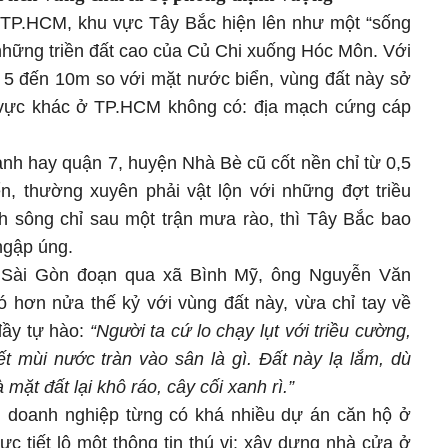
 TP.HCM, khu vực Tây Bắc hiện lên như một “sống
 những triền đất cao của Củ Chi xuống Hóc Môn. Với
ừ 5 đến 10m so với mặt nước biển, vùng đất này sở
 vực khác ở TP.HCM không có: địa mạch cứng cáp
ành hay quận 7, huyện Nhà Bè cũ cốt nền chỉ từ 0,5
, thường xuyên phải vật lộn với những đợt triều
 sông chỉ sau một trận mưa rào, thì Tây Bắc bao
ngập úng.
g Sài Gòn đoạn qua xã Bình Mỹ, ông Nguyễn Văn
 hơn nửa thế kỷ với vùng đất này, vừa chỉ tay về
đầy tự hào:
“Người ta cứ lo chạy lụt với triều cường,
ết mùi nước tràn vào sân là gì. Đất này lạ lắm, dù
à mặt đất lại khô ráo, cây cối xanh rì.”
g doanh nghiệp từng có khá nhiều dự án căn hộ ở
 tiết lộ một thông tin thú vị: xây dựng nhà cửa ở