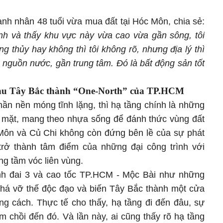
nh nhân 48 tuổi vừa mua đất tại Hóc Môn, chia sẻ:
nh và thấy khu vực này vừa cao vừa gần sông, tôi
ong thủy hay không thì tôi không rõ, nhưng địa lý thì
n
nguồn
nước, gần trung tâm. Đó là bất động sản tốt
hu Tây Bắc thành “One-North” của TP.HCM
 phần nền móng tĩnh lặng, thì hạ tầng chính là những
 mặt, mang theo nhựa sống để đánh thức vùng đất
Môn và Củ Chi không còn đứng bên lề của sự phát
g trở thành tâm điểm của những đại công trình với
 tầm vóc liên vùng.
h đai 3 và cao tốc TP.HCM - Mộc Bài như những
 phá vỡ thế độc đạo và biến Tây Bắc thành một cửa
g cách. Thực tế cho thấy, hạ tầng đi đến đâu, sự
 chồi đến đó. Và lần này, ai cũng thấy rõ hạ tầng