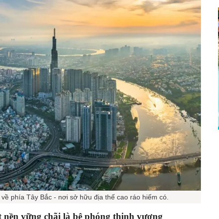
ề phía Tây Bắc - nơi sở hữu địa thế cao ráo hiếm có.
ốt nền vững chãi là bệ phóng thịnh vượng