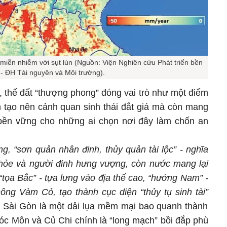
iễn nhiễm với sụt lún (Nguồn: Viện Nghiên cứu Phát triển bền
- ĐH Tài nguyên và Môi trường).
 thế đất “thượng phong” đóng vai trò như một điểm
n tạo nên cảnh quan sinh thái đắt giá mà còn mang
 bền vững cho những ai chọn nơi đây làm chốn an
ng,
“s
ơn quản nhân đinh, thủy quản tài lộc
”
- nghĩa
 khỏe và người đinh hưng vượng, còn nước mang lại
“
tọa Bắc
”
- tựa lưng vào địa thế cao,
“
hướng Nam
”
-
sông Vàm Cỏ, tạo thành cục diện
“
thủy tụ sinh tài
”
 Sài Gòn là một dải lụa mềm mại bao quanh thành
óc Môn và Củ Chi chính là “long mạch” bồi đắp phù