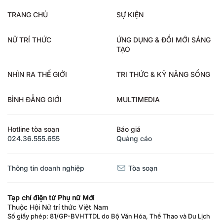
TRANG CHỦ
SỰ KIỆN
NỮ TRÍ THỨC
ỨNG DỤNG & ĐỔI MỚI SÁNG
TẠO
NHÌN RA THẾ GIỚI
TRI THỨC & KỸ NĂNG SỐNG
BÌNH ĐẲNG GIỚI
MULTIMEDIA
Hotline tòa soạn
Báo giá
024.36.555.655
Quảng cáo
Thông tin doanh nghiệp
Tòa soạn
Tạp chí điện tử Phụ nữ Mới
Thuộc Hội Nữ trí thức Việt Nam
Số giấy phép: 81/GP-BVHTTDL do Bộ Văn Hóa, Thể Thao và Du Lịch