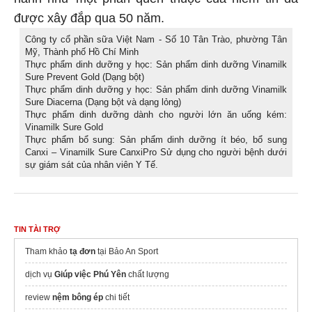
hành như một phần quen thuộc của niềm tin đã
được xây đắp qua 50 năm.
Công ty cổ phần sữa Việt Nam - Số 10 Tân Trào, phường Tân
Mỹ, Thành phố Hồ Chí Minh
Thực phẩm dinh dưỡng y học: Sản phẩm dinh dưỡng Vinamilk
Sure Prevent Gold (Dạng bột)
Thực phẩm dinh dưỡng y học: Sản phẩm dinh dưỡng Vinamilk
Sure Diacerna (Dạng bột và dạng lỏng)
Thực phẩm dinh dưỡng dành cho người lớn ăn uống kém:
Vinamilk Sure Gold
Thực phẩm bổ sung: Sản phẩm dinh dưỡng ít béo, bổ sung
Canxi – Vinamilk Sure CanxiPro Sử dụng cho người bệnh dưới
sự giám sát của nhân viên Y Tế.
TIN TÀI TRỢ
Tham khảo
tạ đơn
tại Bảo An Sport
dịch vụ
Giúp việc Phú Yên
chất lượng
review
nệm bông ép
chi tiết