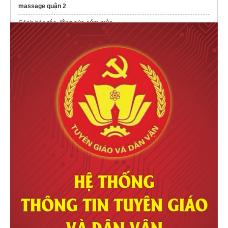
massage quận 2
Cảnh báo
tác động của cúm mùa
điều trị
Thoát vị đĩa đệm nặng
không mổ
Công Ty TNHH Quốc Tế BiNa Việt Nam
https://bina.com.vn/
dây thun buộc hàng
giá sỉ